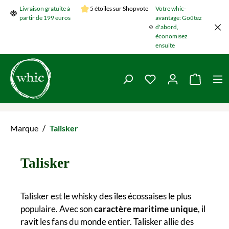
Livraison gratuite à
5 étoiles sur Shopvote
Votre whic-
Passer au contenu principal
partir de 199 euros
avantage: Goûtez
d'abord,
économisez
ensuite
Vous avez 0 articles 
Le panie
/
Marque
Talisker
Talisker
Talisker est le whisky des îles écossaises le plus
populaire. Avec son
caractère maritime unique
, il
ravit les fans du monde entier. Talisker allie des