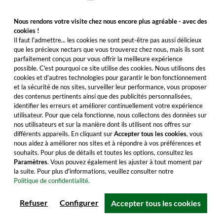
Avec 30 ans de maturation en fût, l'un des
whiskys les plus anciens de cette distillerie !
Nous rendons votre visite chez nous encore plus agréable - avec des
cookies !
993,99 €
Il faut l'admettre... les cookies ne sont peut-être pas aussi délicieux
que les précieux nectars que vous trouverez chez nous, mais ils sont
Contenu : 0.7 Litre (1 419,99 €/Litre)
parfaitement conçus pour vous offrir la meilleure expérience
Prix TTC, frais de livraison en sus
possible. C'est pourquoi ce site utilise des cookies. Nous utilisons des
cookies et d'autres technologies pour garantir le bon fonctionnement
et la sécurité de nos sites, surveiller leur performance, vous proposer
des contenus pertinents ainsi que des publicités personnalisées,
identifier les erreurs et améliorer continuellement votre expérience
Détails
utilisateur. Pour que cela fonctionne, nous collectons des données sur
nos utilisateurs et sur la manière dont ils utilisent nos offres sur
Tous les détails du produit
différents appareils. En cliquant sur
Accepter tous les cookies
, vous
nous aidez à améliorer nos sites et à répondre à vos préférences et
souhaits. Pour plus de détails et toutes les options, consultez les
Paramètres
. Vous pouvez également les ajuster à tout moment par
la suite. Pour plus d'informations, veuillez consulter notre
Politique de confidentialité.
Refuser
Configurer
Accepter tous les cookies