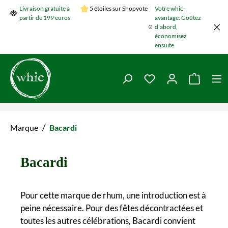
Livraison gratuite à
5 étoiles sur Shopvote
Votre whic-
Passer au contenu principal
partir de 199 euros
avantage: Goûtez
d'abord,
économisez
ensuite
Vous avez 0 articles 
Le panie
/
Marque
Bacardi
Bacardi
Pour cette marque de rhum, une introduction est à
peine nécessaire. Pour des fêtes décontractées et
toutes les autres célébrations, Bacardi convient