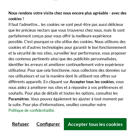
Expédition
Nous rendons votre visite chez nous encore plus agréable - avec des
Protection de la jeunesse
cookies !
Il faut l'admettre... les cookies ne sont peut-être pas aussi délicieux
que les précieux nectars que vous trouverez chez nous, mais ils sont
Révoquer un contrat
parfaitement conçus pour vous offrir la meilleure expérience
possible. C'est pourquoi ce site utilise des cookies. Nous utilisons des
cookies et d'autres technologies pour garantir le bon fonctionnement
Sélectionnez votre pays de livraison :
et la sécurité de nos sites, surveiller leur performance, vous proposer
des contenus pertinents ainsi que des publicités personnalisées,
Belgique
identifier les erreurs et améliorer continuellement votre expérience
utilisateur. Pour que cela fonctionne, nous collectons des données sur
nos utilisateurs et sur la manière dont ils utilisent nos offres sur
*En Belgique 2-3 jours en livraison standard | **Prix total le
différents appareils. En cliquant sur
Accepter tous les cookies
, vous
plus bas des 30 derniers jours avant la réduction de prix.
nous aidez à améliorer nos sites et à répondre à vos préférences et
souhaits. Pour plus de détails et toutes les options, consultez les
Tous les prix sont TTC. | © 2026 Whic GmbH |
Mentions
Paramètres
. Vous pouvez également les ajuster à tout moment par
légales
la suite. Pour plus d'informations, veuillez consulter notre
Politique de confidentialité.
Refuser
Configurer
Accepter tous les cookies