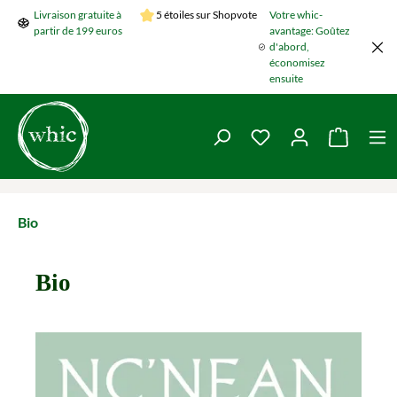
Livraison gratuite à
5 étoiles sur Shopvote
Votre whic-
Passer au contenu principal
partir de 199 euros
avantage: Goûtez
d'abord,
économisez
ensuite
Vous avez 0 articles 
Le panie
Bio
Bio