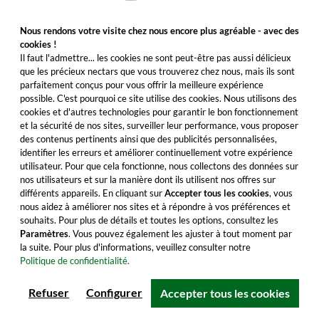
Nous rendons votre visite chez nous encore plus agréable - avec des
cookies !
Il faut l'admettre... les cookies ne sont peut-être pas aussi délicieux
que les précieux nectars que vous trouverez chez nous, mais ils sont
parfaitement conçus pour vous offrir la meilleure expérience
possible. C'est pourquoi ce site utilise des cookies. Nous utilisons des
cookies et d'autres technologies pour garantir le bon fonctionnement
et la sécurité de nos sites, surveiller leur performance, vous proposer
des contenus pertinents ainsi que des publicités personnalisées,
identifier les erreurs et améliorer continuellement votre expérience
utilisateur. Pour que cela fonctionne, nous collectons des données sur
nos utilisateurs et sur la manière dont ils utilisent nos offres sur
Jean-Luc Pasquet L`Organic Folle Blanche
différents appareils. En cliquant sur
Accepter tous les cookies
, vous
L. XI. Cognac (bio)
nous aidez à améliorer nos sites et à répondre à vos préférences et
souhaits. Pour plus de détails et toutes les options, consultez les
Découvrez cette eau-de-vie merveilleusement
Paramètres
. Vous pouvez également les ajuster à tout moment par
aromatique de la Grande Champagne, certifiée
la suite. Pour plus d'informations, veuillez consulter notre
bio. Offrez-vous ce plaisir dès maintenant !
Politique de confidentialité.
73,99 €
Refuser
Configurer
Accepter tous les cookies
Contenu : 0.7 Litre (105,70 €/Litre)