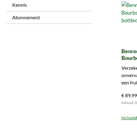
Kennis
Abonnement
Benrom
Bourb
Exclus
Verzeke
onverva
een fru
subtiel
€ 89,99
Inhoud: 0.
inclusie