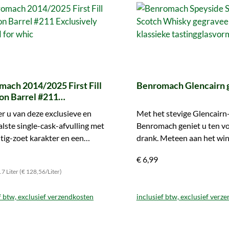
ach 2014/2025 First Fill
Benromach Glencairn g
on Barrel #211
ively bottled for whic
r u van deze exclusieve en
Met het stevige Glencairn
lste single-cask-afvulling met
Benromach geniet u ten vo
itig-zoet karakter en een
drank. Meteen aan het wi
e toets van rook.
toevoegen.
€ 6,99
7 Liter (€ 128,56/Liter)
f btw, exclusief verzendkosten
inclusief btw, exclusief verz