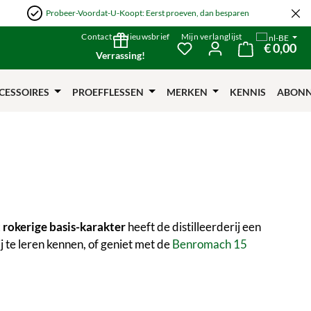
Probeer-Voordat-U-Koopt: Eerst proeven, dan besparen
Contact
Nieuwsbrief
Mijn verlanglijst
nl-BE
€ 0,00
De 
Je hebt 0 items op je verl
Verrassing!
CESSOIRES
PROEFFLESSEN
MERKEN
KENNIS
ABON
t rokerige basis-karakter
heeft de distilleerderij een
ij te leren kennen, of geniet met de
Benromach 15