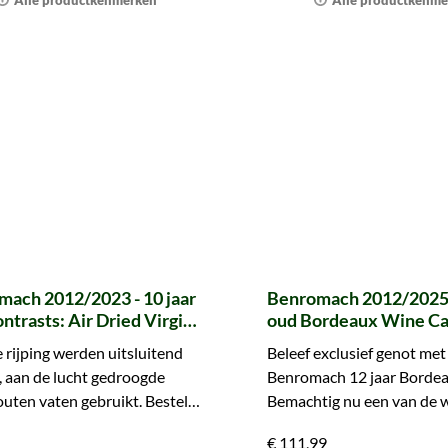
Alle productkenmerken
Alle productkenme
mach 2012/2023 - 10 jaar
Benromach 2012/2025 -
ntrasts: Air Dried Virgin
oud Bordeaux Wine Ca
 rijping werden uitsluitend
Beleef exclusief genot met
 aan de lucht gedroogde
Benromach 12 jaar Bordea
uten vaten gebruikt. Bestel
Bemachtig nu een van de 
ek de verschillen.
gelimiteerde flessen!
€ 111,99