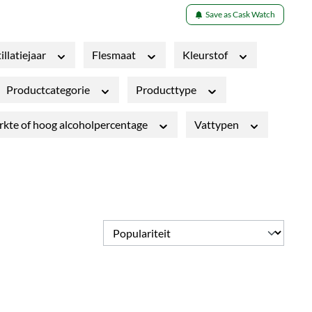
Save as Cask Watch
illatiejaar
Flesmaat
Kleurstof
Productcategorie
Producttype
rkte of hoog alcoholpercentage
Vattypen