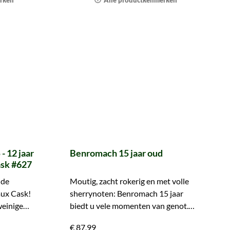
rken
Alle productkenmerken
 12 jaar
Benromach 15 jaar oud
sk #627
 de
Moutig, zacht rokerig en met volle
ux Cask!
sherrynoten: Benromach 15 jaar
weinige
biedt u vele momenten van genot.
Bestel nu!
€ 87,99