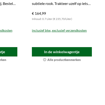
j. Bestel
subtiele rook. Trakteer uzelf op iets
.
bijzonders.
€ 164,99
Inhoud: 0.7 Liter (€ 235,70/Liter)
endkosten
inclusief btw, exclusief verzendkosten
tje
In de winkelwagentje
rken
Alle productkenmerken