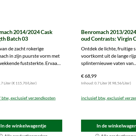
mach 2014/2024 Cask
Benromach 2013/2024 -
th Batch 03
oud Contrasts: Virgin 
van de zacht rokerige
Ontdek de lichte, fruitige 
ach in zijn puurste vorm met
voortkomt uit de lange rijp
ekkende fuststerkte. Ervaar
splinternieuwe vaten van
ntense smaak.
Amerikaans eikenhout. Pr
€ 68,99
7 Liter (€ 115,70/Liter)
Inhoud: 0.7 Liter (€ 98,56/Liter)
f btw, exclusief verzendkosten
inclusief btw, exclusief verz
In de winkelwagentje
In de winkelwagen