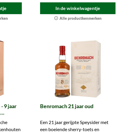
tje
In de winkelwagentje
rken
Alle productkenmerken
 9 jaar
Benromach 21 jaar oud
c
sche
Een 21 jaar gerijpte Speysider met
eikenhouten
een boeiende sherry-toets en