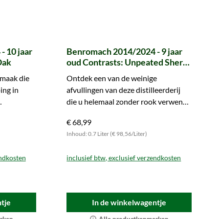
 10 jaar
Benromach 2014/2024 - 9 jaar
Oak
oud Contrasts: Unpeated Sherry
& Bourbon Cask
smaak die
Ontdek een van de weinige
ing in
afvullingen van deze distilleerderij
die u helemaal zonder rook verwent.
obeer hem!
Bestel meteen en vergelijk.
€ 68,99
Inhoud: 0.7 Liter (€ 98,56/Liter)
endkosten
inclusief btw, exclusief verzendkosten
tje
In de winkelwagentje