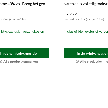
ame 43% vol. Breng het genot
vaten en is volledig rookvri
 thuis!
nu deze bijzondere uitgave
€ 62,99
7 Liter (€ 68,56/Liter)
Inhoud: 0.7 Liter (€ 89,99/Liter)
f btw, exclusief verzendkosten
inclusief btw, exclusief verz
In de winkelwagentje
In de winkelwagen
Alle productkenmerken
Alle productkenme