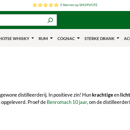
5 Sterren op SHOPVOTE
HOTSE WHISKY
RUM
COGNAC
STERKE DRANK
AC
ewone distilleerderij. In positieve zin! Hun
krachtige
en
lich
 opgeleverd. Proef de
Benromach 10 jaar
, om de distilleerder