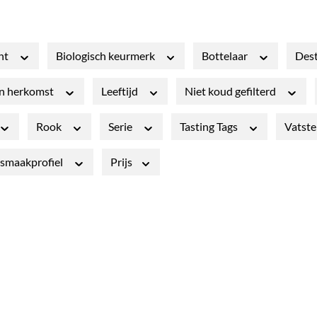
nt
Biologisch keurmerk
Bottelaar
Dest
an herkomst
Leeftijd
Niet koud gefilterd
Rook
Serie
Tasting Tags
Vatste
smaakprofiel
Prijs