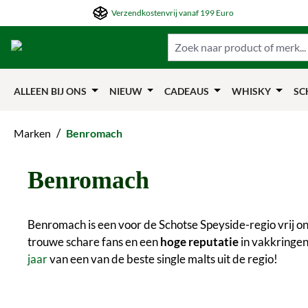
Verzendkostenvrij vanaf 199 Euro
ar de hoofdinhoud springen
Naar de zoekfunctie springen
Naar de hoofdnavigation springen
ALLEEN BIJ ONS
NIEUW
CADEAUS
WHISKY
SC
/
Marken
Benromach
Benromach
Benromach is een voor de Schotse Speyside-regio vrij ong
trouwe schare fans en een
hoge reputatie
in vakkringen
jaar
van een van de beste single malts uit de regio!