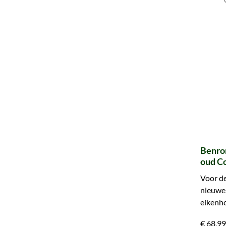
Benro
oud Co
Oak
Voor de
nieuwe,
eikenho
en ontd
€ 68,99