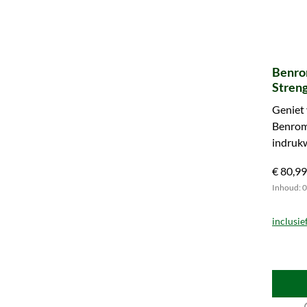
Benro
Streng
Geniet 
Benrom
indrukw
nu de i
€ 80,99
Inhoud: 0.
inclusie