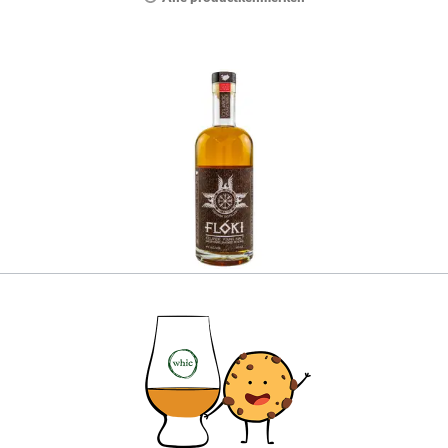
Floki Young Malt Sheep Dung Smoked
Reserve
Deze IJslander brengt uitzonderlijke rokerige
aroma’s dankzij het roken boven schapendroog.
Snel uw fles veiligstellen!
€ 58,99