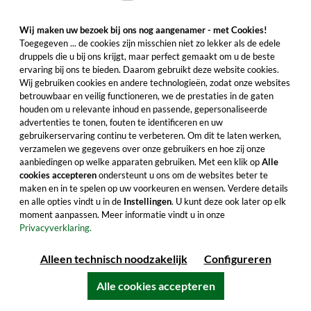
Inhoud: 0.7 Liter (€ 84,27/Liter)
inclusief btw, exclusief verzendkosten
Wij maken uw bezoek bij ons nog aangenamer - met Cookies!
Toegegeven ... de cookies zijn misschien niet zo lekker als de edele
druppels die u bij ons krijgt, maar perfect gemaakt om u de beste
ervaring bij ons te bieden. Daarom gebruikt deze website cookies.
Wij gebruiken cookies en andere technologieën, zodat onze websites
In de winkelwagentje
betrouwbaar en veilig functioneren, we de prestaties in de gaten
houden om u relevante inhoud en passende, gepersonaliseerde
Alle productkenmerken
advertenties te tonen, fouten te identificeren en uw
gebruikerservaring continu te verbeteren. Om dit te laten werken,
verzamelen we gegevens over onze gebruikers en hoe zij onze
aanbiedingen op welke apparaten gebruiken. Met een klik op
Alle
cookies accepteren
ondersteunt u ons om de websites beter te
maken en in te spelen op uw voorkeuren en wensen. Verdere details
en alle opties vindt u in de
Instellingen
. U kunt deze ook later op elk
moment aanpassen. Meer informatie vindt u in onze
Privacyverklaring.
Alleen technisch noodzakelijk
Configureren
Alle cookies accepteren