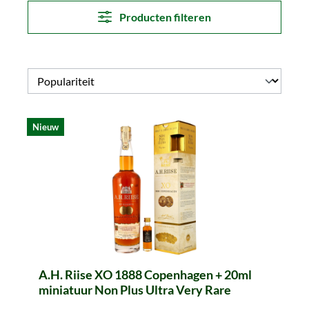
Producten filteren
Nieuw
A.H. Riise XO 1888 Copenhagen + 20ml
miniatuur Non Plus Ultra Very Rare