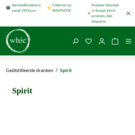
Verzendkostenvrij
5 Sterren op
Probeer-Voordat-
Naar de hoofdinhoud springen
vanaf 199 Euro
SHOPVOTE
U-Koopt: Eerst
proeven, dan
besparen
Je hebt 0 items op je
De wink
/
Gedistilleerde dranken
Spirit
Spirit