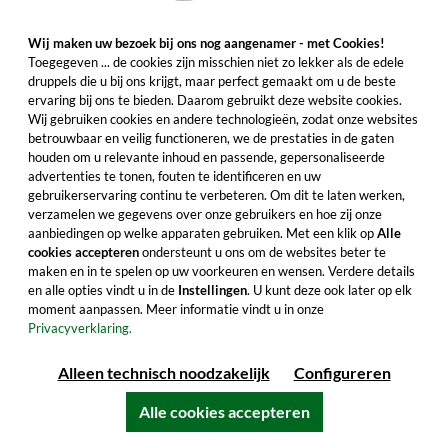
Wij maken uw bezoek bij ons nog aangenamer - met Cookies!
Toegegeven ... de cookies zijn misschien niet zo lekker als de edele
druppels die u bij ons krijgt, maar perfect gemaakt om u de beste
ervaring bij ons te bieden. Daarom gebruikt deze website cookies.
Compass Box Malt Whisky Collection set
Wij gebruiken cookies en andere technologieën, zodat onze websites
(3x50ml)
betrouwbaar en veilig functioneren, we de prestaties in de gaten
houden om u relevante inhoud en passende, gepersonaliseerde
De drie geliefde varianten Peat Monster, Spice
advertenties te tonen, fouten te identificeren en uw
gebruikerservaring continu te verbeteren. Om dit te laten werken,
Tree en Spaniard samen in één set. Bestel nu in
verzamelen we gegevens over onze gebruikers en hoe zij onze
een handige proefverpakking.
aanbiedingen op welke apparaten gebruiken. Met een klik op
Alle
cookies accepteren
ondersteunt u ons om de websites beter te
€ 19,99
maken en in te spelen op uw voorkeuren en wensen. Verdere details
Inhoud: 0.15 Liter (€ 133,27/Liter)
en alle opties vindt u in de
Instellingen
. U kunt deze ook later op elk
moment aanpassen. Meer informatie vindt u in onze
inclusief btw, exclusief verzendkosten
Privacyverklaring.
Alleen technisch noodzakelijk
Configureren
In de winkelwagentje
Alle cookies accepteren
Alle productkenmerken