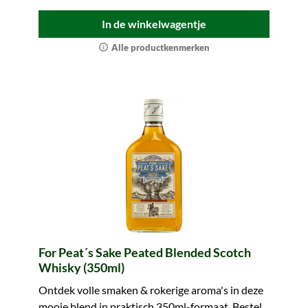
In de winkelwagentje
Alle productkenmerken
For Peat´s Sake Peated Blended Scotch
Whisky (350ml)
Ontdek volle smaken & rokerige aroma's in deze
mooie blend in praktisch 350ml-formaat. Bestel