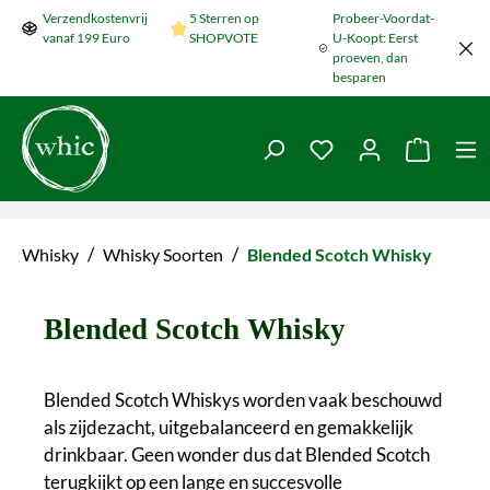
Verzendkostenvrij
5 Sterren op
Probeer-Voordat-
Naar de hoofdinhoud springen
vanaf 199 Euro
SHOPVOTE
U-Koopt: Eerst
proeven, dan
besparen
Je hebt 0 items op je
De wink
/
/
Whisky
Whisky Soorten
Blended Scotch Whisky
Blended Scotch Whisky
Blended Scotch Whiskys worden vaak beschouwd
als zijdezacht, uitgebalanceerd en gemakkelijk
drinkbaar. Geen wonder dus dat Blended Scotch
terugkijkt op een lange en succesvolle