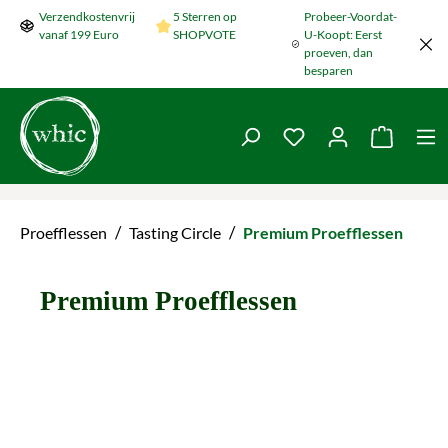
Verzendkostenvrij
5 Sterren op
Probeer-Voordat-
Naar de hoofdinhoud springen
vanaf 199 Euro
SHOPVOTE
U-Koopt: Eerst
proeven, dan
besparen
Je hebt 0 items op je
De wink
/
/
Proefflessen
Tasting Circle
Premium Proefflessen
Premium Proefflessen