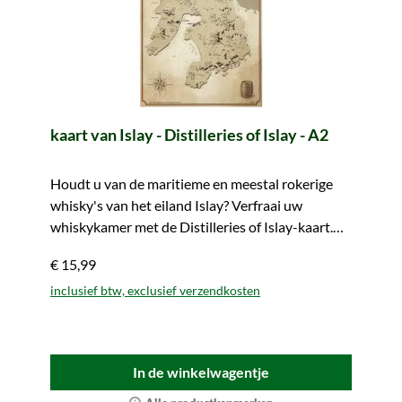
kaart van Islay - Distilleries of Islay - A2
Houdt u van de maritieme en meestal rokerige
whisky's van het eiland Islay? Verfraai uw
whiskykamer met de Distilleries of Islay-kaart.
Alle distilleerderijen van het eiland in één
€ 15,99
oogopslag. Gemakkelijk mee te nemen.
inclusief btw, exclusief verzendkosten
In de winkelwagentje