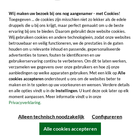
Wij maken uw bezoek bij ons nog aangenamer - met Cookies!
Toegegeven ... de cookies zijn misschien niet zo lekker als de edele
druppels die u bij ons krijgt, maar perfect gemaakt om u de beste
In de winkelwagentje
ervaring bij ons te bieden. Daarom gebruikt deze website cookies.
Wij gebruiken cookies en andere technologieën, zodat onze websites
Alle productkenmerken
betrouwbaar en veilig functioneren, we de prestaties in de gaten
houden om u relevante inhoud en passende, gepersonaliseerde
advertenties te tonen, fouten te identificeren en uw
gebruikerservaring continu te verbeteren. Om dit te laten werken,
verzamelen we gegevens over onze gebruikers en hoe zij onze
aanbiedingen op welke apparaten gebruiken. Met een klik op
Alle
cookies accepteren
ondersteunt u ons om de websites beter te
maken en in te spelen op uw voorkeuren en wensen. Verdere details
en alle opties vindt u in de
Instellingen
. U kunt deze ook later op elk
moment aanpassen. Meer informatie vindt u in onze
Privacyverklaring.
Alleen technisch noodzakelijk
Configureren
Alle cookies accepteren
kaart van Ierland - Distilleries of Ireland -
A0