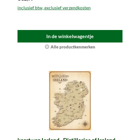
oogopslag. Gemakkelijk mee te nemen.
inclusief btw, exclusief verzendkosten
In de winkelwagentje
Alle productkenmerken