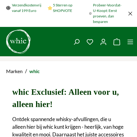
Verzendkostenvrij
5 Sterren op
Probeer-Voordat-
Naar de hoofdinhoud springen
vanaf 199 Euro
SHOPVOTE
U-Koopt: Eerst
proeven, dan
besparen
Je hebt 0 items op je
De wink
/
Marken
whic
whic Exclusief: Alleen voor u,
alleen hier!
Ontdek spannende whisky-afvullingen, die u
alleen hier bij whic kunt krijgen - heerlijk, van hoge
kwaliteit en mooi. Daarnaast het juiste accessoires