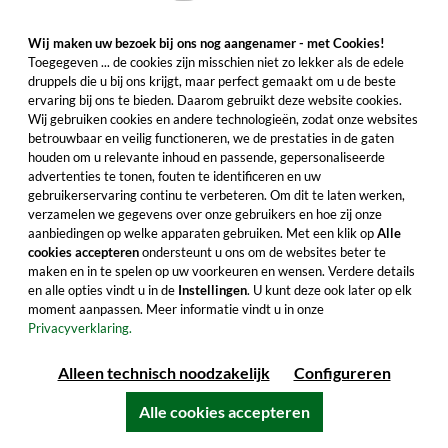
Glenmorangie Extremely Rare. Gevorderde
Wij maken uw bezoek bij ons nog aangenamer - met Cookies!
Glenmorangie-connaisseurs kiezen voor dit
Toegegeven ... de cookies zijn misschien niet zo lekker als de edele
druppels die u bij ons krijgt, maar perfect gemaakt om u de beste
oude, nootachtige exemplaar.
ervaring bij ons te bieden. Daarom gebruikt deze website cookies.
Wij gebruiken cookies en andere technologieën, zodat onze websites
€ 133,99
betrouwbaar en veilig functioneren, we de prestaties in de gaten
Inhoud: 0.7 Liter (€ 191,41/Liter)
houden om u relevante inhoud en passende, gepersonaliseerde
inclusief btw, exclusief verzendkosten
advertenties te tonen, fouten te identificeren en uw
gebruikerservaring continu te verbeteren. Om dit te laten werken,
verzamelen we gegevens over onze gebruikers en hoe zij onze
aanbiedingen op welke apparaten gebruiken. Met een klik op
Alle
cookies accepteren
ondersteunt u ons om de websites beter te
Details
maken en in te spelen op uw voorkeuren en wensen. Verdere details
en alle opties vindt u in de
Instellingen
. U kunt deze ook later op elk
Alle productkenmerken
moment aanpassen. Meer informatie vindt u in onze
Privacyverklaring.
Alleen technisch noodzakelijk
Configureren
Alle cookies accepteren