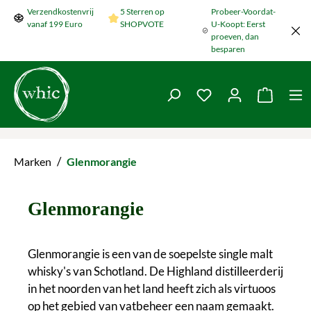
Verzendkostenvrij
5 Sterren op
Probeer-Voordat-
Naar de hoofdinhoud springen
vanaf 199 Euro
SHOPVOTE
U-Koopt: Eerst
proeven, dan
besparen
Je hebt 0 items op je
De wink
/
Marken
Glenmorangie
Glenmorangie
Glenmorangie is een van de soepelste single malt
whisky's van Schotland. De Highland distilleerderij
in het noorden van het land heeft zich als virtuoos
op het gebied van vatbeheer een naam gemaakt.