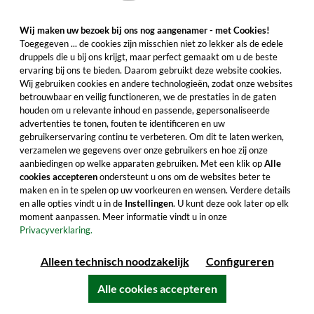
Wij maken uw bezoek bij ons nog aangenamer - met Cookies!
In de winkelwagentje
Toegegeven ... de cookies zijn misschien niet zo lekker als de edele
druppels die u bij ons krijgt, maar perfect gemaakt om u de beste
Alle productkenmerken
ervaring bij ons te bieden. Daarom gebruikt deze website cookies.
Wij gebruiken cookies en andere technologieën, zodat onze websites
betrouwbaar en veilig functioneren, we de prestaties in de gaten
houden om u relevante inhoud en passende, gepersonaliseerde
advertenties te tonen, fouten te identificeren en uw
gebruikerservaring continu te verbeteren. Om dit te laten werken,
verzamelen we gegevens over onze gebruikers en hoe zij onze
aanbiedingen op welke apparaten gebruiken. Met een klik op
Alle
cookies accepteren
ondersteunt u ons om de websites beter te
maken en in te spelen op uw voorkeuren en wensen. Verdere details
en alle opties vindt u in de
Instellingen
. U kunt deze ook later op elk
moment aanpassen. Meer informatie vindt u in onze
Privacyverklaring.
Alleen technisch noodzakelijk
Configureren
Christian Drouin Hors d'âge Calvados Pays
Alle cookies accepteren
d'Auge 350ml
Bloemige tonen, fijne kruidigheid en een fruitige