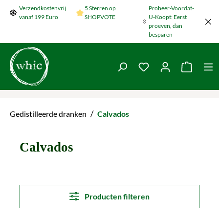
Verzendkostenvrij
5 Sterren op
Probeer-Voordat-
Naar de hoofdinhoud springen
vanaf 199 Euro
SHOPVOTE
U-Koopt: Eerst
proeven, dan
besparen
Je hebt 0 items op je
De wink
/
Gedistilleerde dranken
Calvados
Calvados
Producten filteren