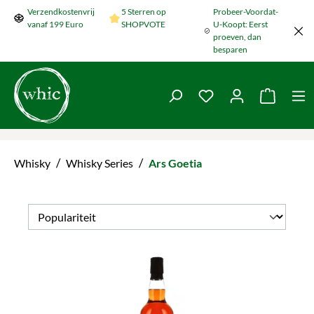
Verzendkostenvrij
5 Sterren op
Probeer-Voordat-
Naar de hoofdinhoud springen
vanaf 199 Euro
SHOPVOTE
U-Koopt: Eerst
proeven, dan
besparen
Je hebt 0 items op je
De wink
/
/
Whisky
Whisky Series
Ars Goetia