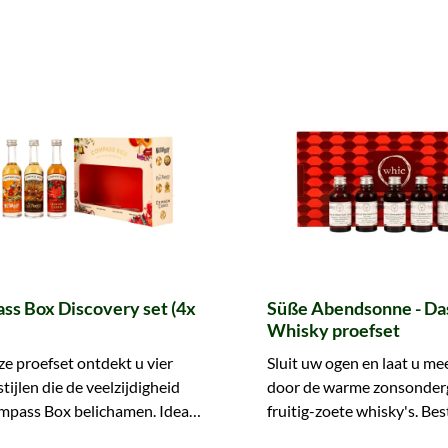
ss Box Discovery set (4x
Süße Abendsonne - Da
Whisky proefset
e proefset ontdekt u vier
Sluit uw ogen en laat u m
tijlen die de veelzijdigheid
door de warme zonsonder
mpass Box belichamen. Ideaal
fruitig-zoete whisky's. Bes
au te doen of zelf te