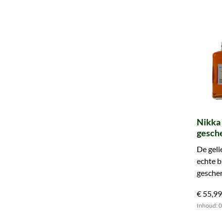
Nikka
gesch
gieter
De geli
echte b
geschen
€ 55,99
Inhoud: 0.