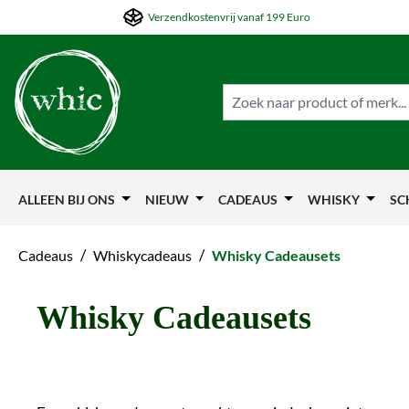
Verzendkostenvrij vanaf 199 Euro
ar de hoofdinhoud springen
Naar de zoekfunctie springen
Naar de hoofdnavigation springen
ALLEEN BIJ ONS
NIEUW
CADEAUS
WHISKY
SC
/
/
Cadeaus
Whiskycadeaus
Whisky Cadeausets
Whisky Cadeausets