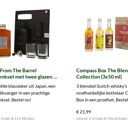
 From The Barrel
Compass Box The Blen
enkset met twee glazen +
Collection (3x50 ml)
efde klassieker uit Japan, een
3 blended Scotch whisky’s
likvanger in een prachtige
onafhankelijke bottelaar
kset. Bestel nu!
Box in een proefset. Beste
ontdek de brede waaier.
€ 21,99
5 Liter (€ 111,98/Liter)
Inhoud: 0.15 Liter (€ 146,60/Liter)