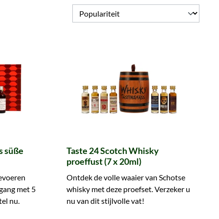
s süße
Taste 24 Scotch Whisky
proeffust (7 x 20ml)
eevoeren
Ontdek de volle waaier van Schotse
gang met 5
whisky met deze proefset. Verzeker u
tel nu.
nu van dit stijlvolle vat!