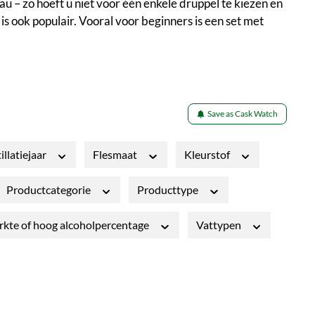
u – zo hoeft u niet voor één enkele druppel te kiezen en
is ook populair. Vooral voor beginners is een set met
Save as Cask Watch
illatiejaar
Flesmaat
Kleurstof
Productcategorie
Producttype
rkte of hoog alcoholpercentage
Vattypen