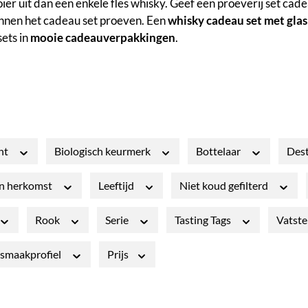
r uit dan een enkele fles whisky. Geef een proeverij set cadea
innen het cadeau set proeven. Een
whisky cadeau set met glas
sets in
mooie cadeauverpakkingen
.
nt
Biologisch keurmerk
Bottelaar
Dest
an herkomst
Leeftijd
Niet koud gefilterd
Rook
Serie
Tasting Tags
Vatste
smaakprofiel
Prijs