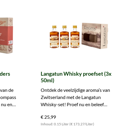
ders
Langatun Whisky proefset (3x
50ml)
 van de
Ontdek de veelzijdige aroma’s van
 Compass
Zwitserland met de Langatun
l nu en
Whisky-set! Proef nu en beleef
bijzondere momenten!
€ 25,99
Inhoud: 0.15 Liter (€ 173,27/Liter)