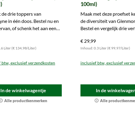
)
100ml)
de drie toppers van
Maak met deze proefset k
ne in één doos. Bestel nu en
de diversiteit van Glenmor
ervan, of schenk het aan een
Bestel en vergelijk drie ver
e.
expressies met elkaar.
€ 29,99
6 Liter (€ 134,98/Liter)
Inhoud: 0.3 Liter (€ 99,97/Liter)
f btw, exclusief verzendkosten
inclusief btw, exclusief verz
In de winkelwagentje
In de winkelwagen
Alle productkenmerken
Alle productkenme