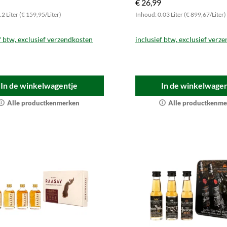
€ 26,99
n.
2 Liter (€ 159,95/Liter)
Inhoud: 0.03 Liter (€ 899,67/Liter)
f btw, exclusief verzendkosten
inclusief btw, exclusief verz
In de winkelwagentje
In de winkelwagen
Alle productkenmerken
Alle productkenme