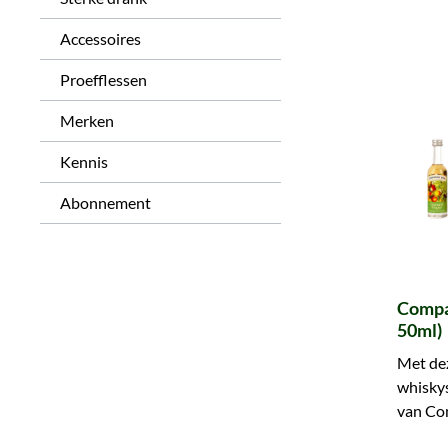
Accessoires
Proefflessen
Merken
Kennis
Abonnement
Compa
50ml)
Met dez
whiskys
van Co
om cade