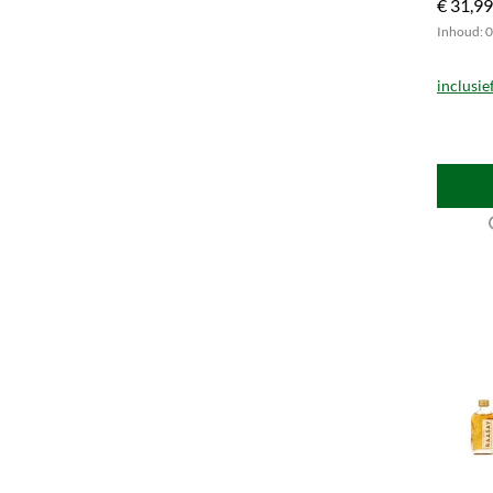
€ 31,99
geniete
Inhoud: 0.
inclusie