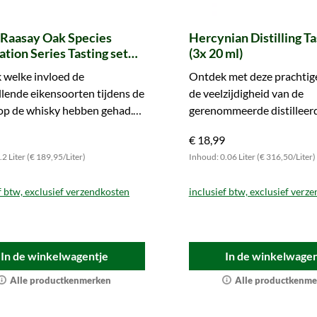
f Raasay Oak Species
Hercynian Distilling Ta
tion Series Tasting set
(3x 20 ml)
 ml)
 welke invloed de
Ontdek met deze prachtig
llende eikensoorten tijdens de
de veelzijdigheid van de
 op de whisky hebben gehad.
gerenommeerde distilleerde
nu.
Harz. Bestel meteen en pro
€ 18,99
whisky's.
2 Liter (€ 189,95/Liter)
Inhoud: 0.06 Liter (€ 316,50/Liter)
f btw, exclusief verzendkosten
inclusief btw, exclusief verz
In de winkelwagentje
In de winkelwagen
Alle productkenmerken
Alle productkenme