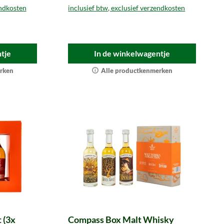
endkosten
inclusief btw, exclusief verzendkosten
tje
In de winkelwagentje
rken
Alle productkenmerken
 (3x
Compass Box Malt Whisky