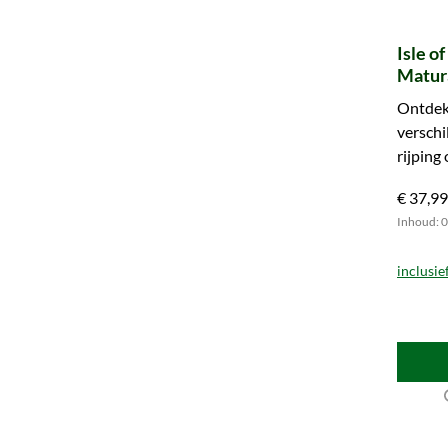
Isle o
Matura
(4x 50
Ontdek
verschi
rijping
Bestel 
€ 37,99
Inhoud: 0.
inclusie