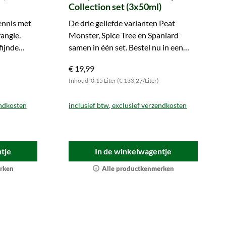
Collection set (3x50ml)
ennis met
De drie geliefde varianten Peat
angie.
Monster, Spice Tree en Spaniard
fijnde
samen in één set. Bestel nu in een
handige proefverpakking.
€ 19,99
Inhoud: 0.15 Liter (€ 133,27/Liter)
endkosten
inclusief btw, exclusief verzendkosten
tje
In de winkelwagentje
rken
Alle productkenmerken