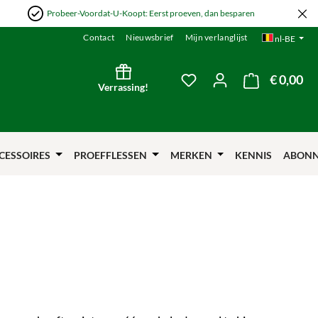
Probeer-Voordat-U-Koopt: Eerst proeven, dan besparen
Contact
Nieuwsbrief
Mijn verlanglijst
nl-BE
€ 0,00
De 
Je hebt 0 items op je verl
Verrassing!
CESSOIRES
PROEFFLESSEN
MERKEN
KENNIS
ABON