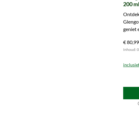
200 ml
Ontdek 
Glengoy
geniet 
dierbar
€ 80,99
Inhoud: 0.
inclusie