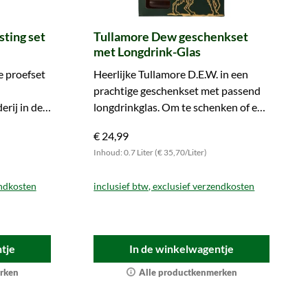
sting set
Tullamore Dew geschenkset
met Longdrink-Glas
e proefset
Heerlijke Tullamore D.E.W. in een
prachtige geschenkset met passend
rij in de
longdrinkglas. Om te schenken of er
ef drie
zelf van te genieten!
€ 24,99
Inhoud: 0.7 Liter (€ 35,70/Liter)
endkosten
inclusief btw, exclusief verzendkosten
tje
In de winkelwagentje
rken
Alle productkenmerken