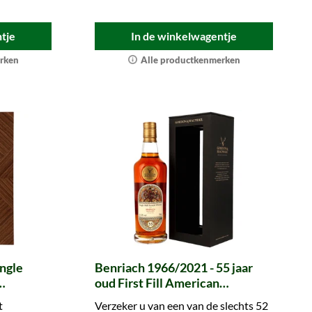
tje
In de winkelwagentje
rken
Alle productkenmerken
ngle
Benriach 1966/2021 - 55 jaar
oud First Fill American
MacPhail)
Hogshead #607 The Dram
t
Verzeker u van een van de slechts 52