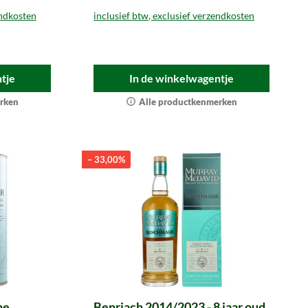
endkosten
inclusief btw, exclusief verzendkosten
tje
In de winkelwagentje
rken
Alle productkenmerken
– 33,00%
he
Benriach 2014/2023 - 8 jaar oud