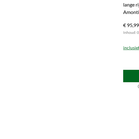
lange ri
Amonti
om te 
€ 95,99
Inhoud: 0.
inclusie