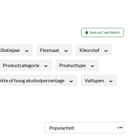
Save as Cask Watch
illatiejaar
Flesmaat
Kleurstof
Productcategorie
Producttype
rkte of hoog alcoholpercentage
Vattypen