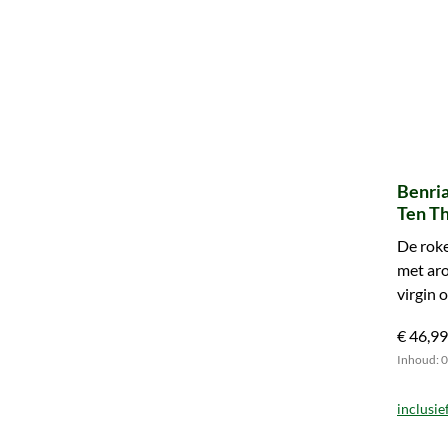
Benria
Ten T
De roke
met aro
virgin 
Speysid
€ 46,99
Inhoud: 0.
inclusie