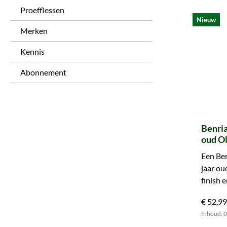
Proefflessen
Nieuw
Merken
Kennis
Abonnement
Benria
oud Ol
The Un
Een Ben
(Signa
jaar ou
finish 
uzelf v
€ 52,99
Inhoud: 0.