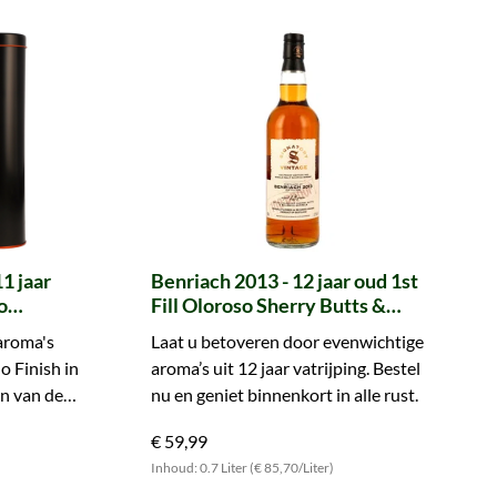
1 jaar
Benriach 2013 - 12 jaar oud 1st
o
Fill Oloroso Sherry Butts &
 Cask
Bourbon Barrels 100 Proof
aroma's
Laat u betoveren door evenwichtige
ignatory)
Edition #69 (Signatory)
o Finish in
aroma’s uit 12 jaar vatrijping. Bestel
en van de
nu en geniet binnenkort in alle rust.
€ 59,99
Inhoud: 0.7 Liter (€ 85,70/Liter)