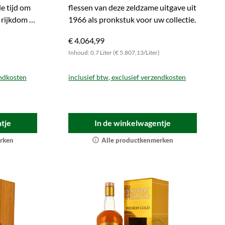
Takers (Gordon & MacPhail)
de tijd om
flessen van deze zeldzame uitgave uit
 rijkdom te
1966 als pronkstuk voor uw collectie.
e luxe!
€ 4.064,99
)
Inhoud: 0.7 Liter (€ 5.807,13/Liter)
endkosten
inclusief btw, exclusief verzendkosten
tje
In de winkelwagentje
rken
Alle productkenmerken