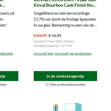
k
Koval Bourbon Cask Finish No.
2100424 Germany exclusive
oma’s uit
Ongefilterd en met een krachtige
Benchmark (Murray McDavid)
in-
57,7% vol. komt de fruitige Speysider
iet!
in uw glas. Bemachtig nu een van de
145 flessen!
€ 84,99
€ 56,94
Inhoud: 0.7 Liter (€ 81,34/Liter)
30-dagen-bestprijs**: € 79,99
endkosten
inclusief btw, exclusief verzendkosten
tje
In de winkelwagentje
rken
Alle productkenmerken