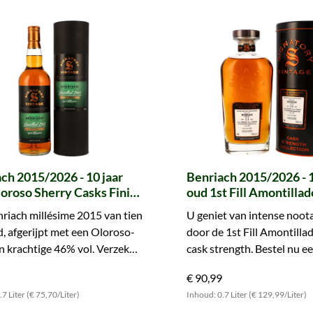
ch 2015/2026 - 10 jaar
Benriach 2015/2026 - 1
oroso Sherry Casks Finish
oud 1st Fill Amontillad
-Chillfiltered Collection
Hogshead Finish #101
riach millésime 2015 van tien
U geniet van intense noot
tory)
Strength Collection (S
d, afgerijpt met een Oloroso-
door de 1st Fill Amontillad
en krachtige 46% vol. Verzeker
cask strength. Bestel nu e
an deze gelimiteerde afvulling.
341 flessen.
€ 90,99
7 Liter (€ 75,70/Liter)
Inhoud: 0.7 Liter (€ 129,99/Liter)