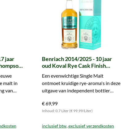
7 jaar
Benriach 2014/2025 - 10 jaar
(Thompson
oud Koval Rye Cask Finish
Benchmark (Murray McDavid)
ieuwe
Een evenwichtige Single Malt
e malt in
ontmoet kruidige rye-aroma's in deze
ng van
uitgave van independent bottler
!
Murray McDavid. Bemachtig hem
€ 69,99
nu!
Inhoud: 0.7 Liter (€ 99,99/Liter)
endkosten
inclusief btw, exclusief verzendkosten