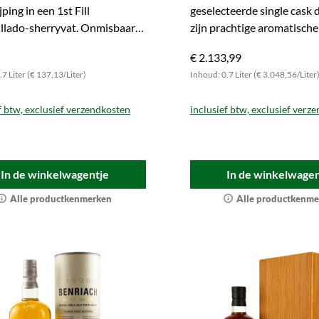
jping in een 1st Fill
geselecteerde single cask 
llado-sherryvat. Onmisbaar
zijn prachtige aromatische
proeven!
ontwikkelen. Gun uzelf dez
€ 2.133,99
7 Liter (€ 137,13/Liter)
Inhoud: 0.7 Liter (€ 3.048,56/Liter
f btw, exclusief verzendkosten
inclusief btw, exclusief verz
In de winkelwagentje
In de winkelwagen
Alle productkenmerken
Alle productkenme