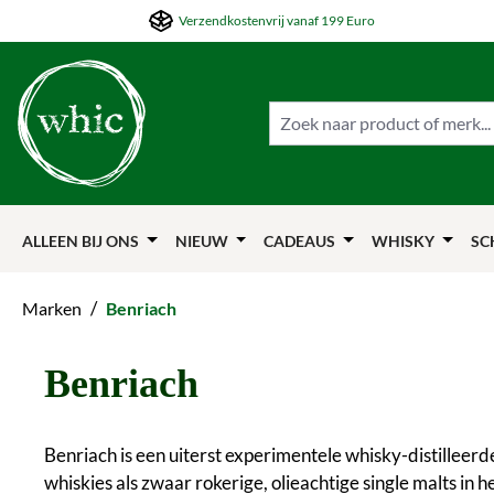
Verzendkostenvrij vanaf 199 Euro
ar de hoofdinhoud springen
Naar de zoekfunctie springen
Naar de hoofdnavigation springen
ALLEEN BIJ ONS
NIEUW
CADEAUS
WHISKY
SC
/
Marken
Benriach
Benriach
Benriach is een uiterst experimentele whisky-distilleerder
whiskies als zwaar rokerige, olieachtige single malts in