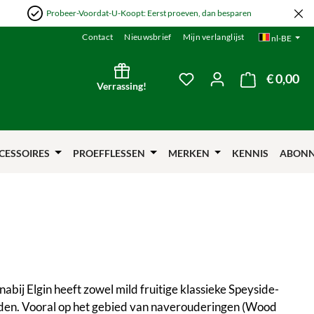
Probeer-Voordat-U-Koopt: Eerst proeven, dan besparen
Contact
Nieuwsbrief
Mijn verlanglijst
nl-BE
€ 0,00
De 
Je hebt 0 items op je verl
Verrassing!
CESSOIRES
PROEFFLESSEN
MERKEN
KENNIS
ABON
 nabij Elgin heeft zowel mild fruitige klassieke Speyside-
 vinden. Vooral op het gebied van naverouderingen (Wood