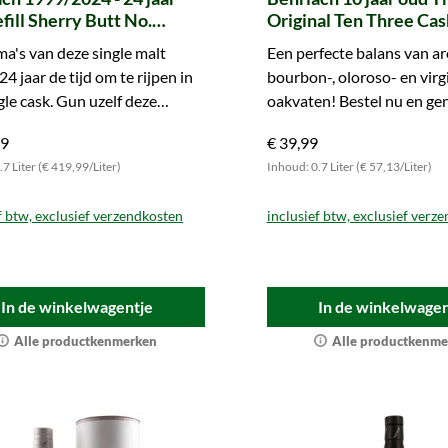
fill Sherry Butt No.
Original Ten Three Cas
 Connoisseurs Choice
Matured
a's van deze single malt
Een perfecte balans van ar
on & MacPhail)
24 jaar de tijd om te rijpen in
bourbon-, oloroso- en virg
gle cask. Gun uzelf deze
oakvaten! Bestel nu en gen
ere whisky.
99
€ 39,99
7 Liter (€ 419,99/Liter)
Inhoud: 0.7 Liter (€ 57,13/Liter)
f btw, exclusief verzendkosten
inclusief btw, exclusief verz
In de winkelwagentje
In de winkelwagen
Alle productkenmerken
Alle productkenme