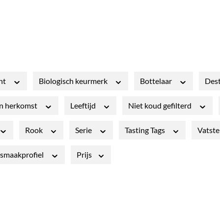
nt
Biologisch keurmerk
Bottelaar
Dest
an herkomst
Leeftijd
Niet koud gefilterd
Rook
Serie
Tasting Tags
Vatste
smaakprofiel
Prijs