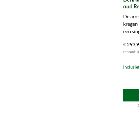
oud Re
63204
De arom
(Gord
kregen 
een sin
bijzond
€ 293,
Inhoud: 0.
inclusie