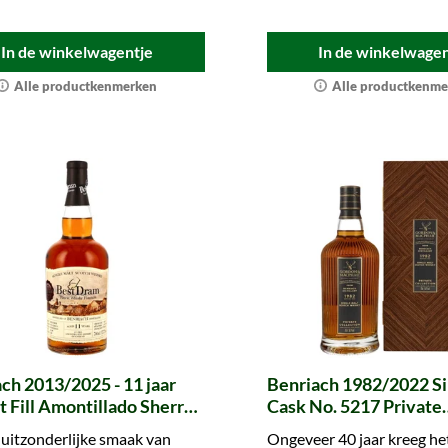
In de winkelwagentje
In de winkelwagen
Alle productkenmerken
Alle productkenme
ch 2013/2025 - 11 jaar
Benriach 1982/2022 Si
t Fill Amontillado Sherry
Cask No. 5217 Private
ead #136 (Best Dram)
Collection (Gordon & 
uitzonderlijke smaak van
Ongeveer 40 jaar kreeg he