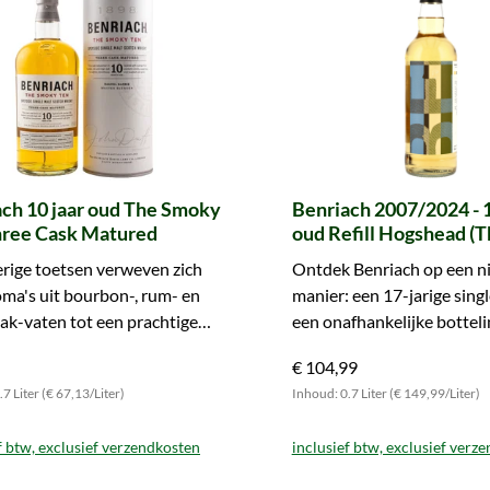
ch 10 jaar oud The Smoky
Benriach 2007/2024 - 1
hree Cask Matured
oud Refill Hogshead 
Bros.)
rige toetsen verweven zich
Ontdek Benriach op een n
ma's uit bourbon-, rum- en
manier: een 17-jarige singl
oak-vaten tot een prachtige
een onafhankelijke botteli
e-whisky. Sla uw slag!
Thompson Bros. Bestel nu
€ 104,99
7 Liter (€ 67,13/Liter)
Inhoud: 0.7 Liter (€ 149,99/Liter)
f btw, exclusief verzendkosten
inclusief btw, exclusief verz