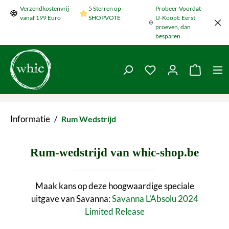
Verzendkostenvrij
5 Sterren op
Probeer-Voordat-
Naar de hoofdinhoud springen
vanaf 199 Euro
SHOPVOTE
U-Koopt: Eerst
proeven, dan
besparen
Je hebt 0 items op je
De wink
Informatie
/
Rum Wedstrijd
Rum-wedstrijd van whic-shop.be
Maak kans op deze hoogwaardige speciale
uitgave van Savanna:
Savanna L'Absolu 2024
Limited Release