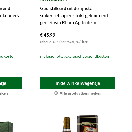
erend
Gedistilleerd uit de fijnste
r kenners.
suikerrietsap en strikt gelimiteerd -
geniet van Rhum Agricole in
gecertificeerde biologische kwaliteit.
€ 45,99
Inhoud: 0.7 Liter (€ 65,70/Liter)
endkosten
inclusief btw, exclusief verzendkosten
tje
In de winkelwagentje
rken
Alle productkenmerken