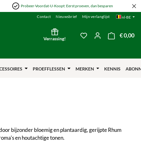
Probeer-Voordat-U-Koopt: Eerst proeven, dan besparen
Contact
Nieuwsbrief
Mijn verlanglijst
nl-BE
€ 0,00
De 
Je hebt 0 items op je verl
Verrassing!
CESSOIRES
PROEFFLESSEN
MERKEN
KENNIS
ABON
rdoor bijzonder bloemig en plantaardig, gerijpte Rhum
aroma's en houtachtige tonen.