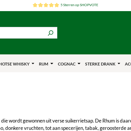
5 Sterren op SHOPVOTE
HOTSE WHISKY
RUM
COGNAC
STERKE DRANK
AC
, die wordt gewonnen uit verse suikerrietsap. De Rhum is daa
ao, donkere vruchten, tot aan specerijen, tabak, geroosterde 