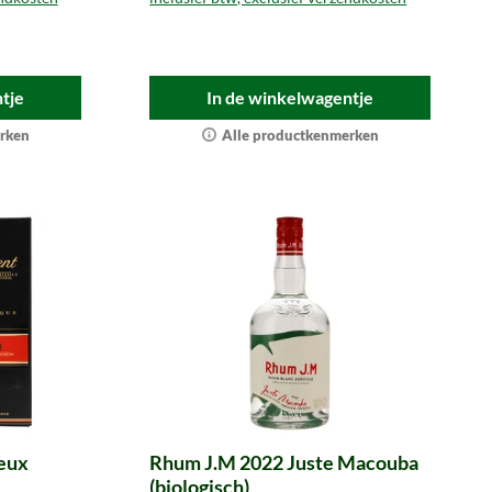
tje
In de winkelwagentje
rken
Alle productkenmerken
eux
Rhum J.M 2022 Juste Macouba
(biologisch)