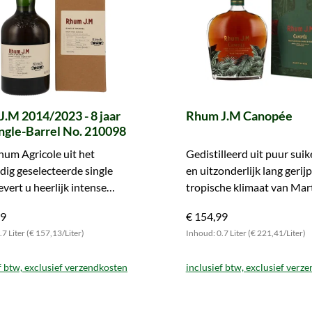
.M 2014/2023 - 8 jaar
Rhum J.M Canopée
ngle-Barrel No. 210098
um Agricole uit het
Gedistilleerd uit puur suik
dig geselecteerde single
en uitzonderlijk lang gerijp
evert u heerlijk intense
tropische klimaat van Mar
. Bestel vandaag nog en
Bestel nu puur genot.
99
€ 154,99
ervan!
7 Liter (€ 157,13/Liter)
Inhoud: 0.7 Liter (€ 221,41/Liter)
f btw, exclusief verzendkosten
inclusief btw, exclusief verz