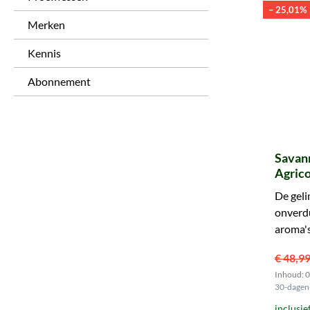
– 25,01%
Merken
Kennis
Abonnement
Savan
Agrico
De geli
onverd
aroma's
Agricol
€ 48,9
kans.
Inhoud: 0.
30-dagen-
inclusie