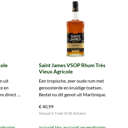
cole
Saint James VSOP Rhum Très
Vieux Agricole
m uit
Een tropische, zeer oude rum met
te en
geroosterde en kruidige toetsen.
m direct in
Bestel nu dit genot uit Martinique.
€ 40,99
Inhoud: 0.7 Liter (€ 58,56/Liter)
endkosten
inclusief btw, exclusief verzendkosten