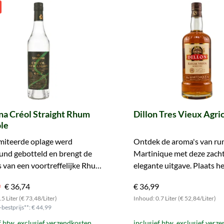
na Créol Straight Rhum
Dillon Tres Vieux Agri
le
miteerde oplage werd
Ontdek de aroma's van ru
und gebotteld en brengt de
Martinique met deze zach
 van een voortreffelijke Rhum
elegante uitgave. Plaats he
e tot uitdrukking. Grijp uw
uw winkelmandje!
9
€ 36,74
€ 36,99
5 Liter (€ 73,48/Liter)
Inhoud: 0.7 Liter (€ 52,84/Liter)
bestprijs**: € 44,99
f btw, exclusief verzendkosten
inclusief btw, exclusief verz