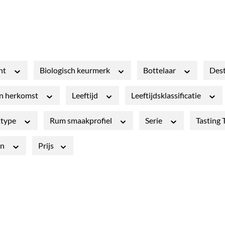
nt
Biologisch keurmerk
Bottelaar
Dest
an herkomst
Leeftijd
Leeftijdsklassificatie
ttype
Rum smaakprofiel
Serie
Tasting 
en
Prijs