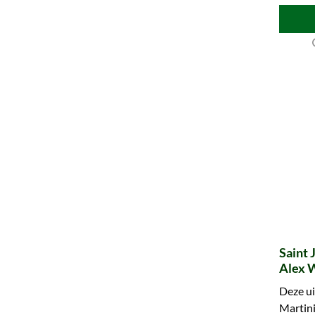
Saint 
Alex 
Series
Deze ui
Martini