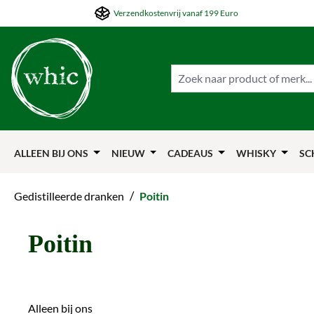
Verzendkostenvrij vanaf 199 Euro
ar de hoofdinhoud springen
Naar de zoekfunctie springen
Naar de hoofdnavigation springen
ALLEEN BIJ ONS
NIEUW
CADEAUS
WHISKY
SC
/
Gedistilleerde dranken
Poitin
Poitin
Alleen bij ons