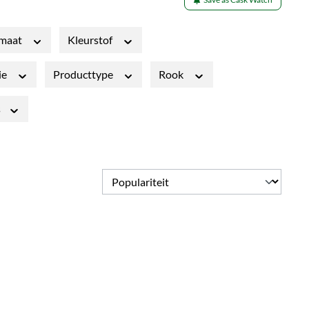
smaat
Kleurstof
ie
Producttype
Rook
s