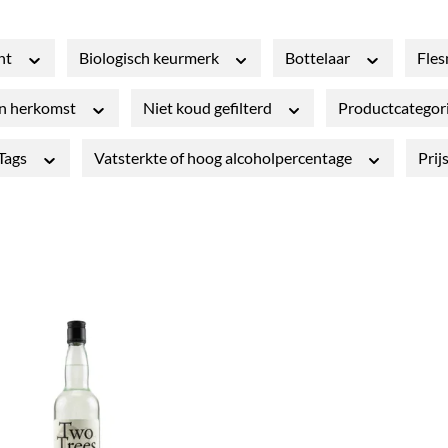
nt
Biologisch keurmerk
Bottelaar
Fle
an herkomst
Niet koud gefilterd
Productcategor
 Tags
Vatsterkte of hoog alcoholpercentage
Prij