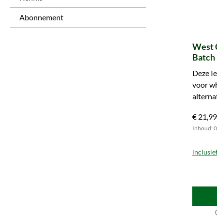
Abonnement
West 
Batch
Deze Ie
voor wh
alterna
St. Patr
€ 21,99
Inhoud: 0.
inclusie