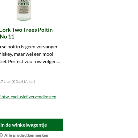
Cork Two Trees Poitin
 No 11
rse poitín is geen vervanger
iskey, maar wel een mooi
tief. Perfect voor uw volgende
ick's-cocktail!
7 Liter (€ 31,41/Liter)
f btw, exclusief verzendkosten
In de winkelwagentje
Alle productkenmerken