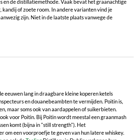
es en de distillatiemethode. Vaak bevat het graanachtige
 kandij of zoete room. In andere varianten vind je
aanwezig zijn. Niet in de laatste plaats vanwege de
le eeuwen lang in draagbare kleine koperen ketels
nspecteurs en douanebeambten te vermijden. Poitin is,
en, maar soms ook van aardappelen of suikerbieten.
ok voor Poitin. Bij Poitin wordt meestal een graanmash
sen komt (bijna in "still strength"). Het
ier om een voorproefje te geven van hun latere whiskey.