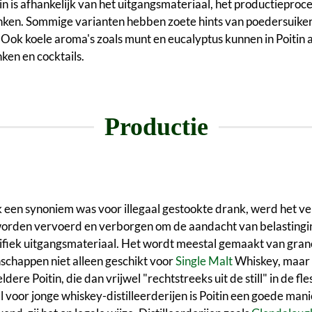
in is afhankelijk van het uitgangsmateriaal, het productieproc
enken. Sommige varianten hebben zoete hints van poedersuiker,
. Ook koele aroma's zoals munt en eucalyptus kunnen in Poitin 
ken en cocktails.
Productie
k een synoniem was voor illegaal gestookte drank, werd het ve
 worden vervoerd en verborgen om de aandacht van belastingi
cifiek uitgangsmateriaal. Het wordt meestal gemaakt van gran
schappen niet alleen geschikt voor
Single Malt
Whiskey, maar o
dere Poitin, die dan vrijwel "rechtstreeks uit de still" in de fles
l voor jonge whiskey-distilleerderijen is Poitin een goede man