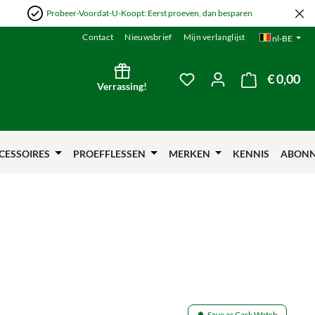
Probeer-Voordat-U-Koopt: Eerst proeven, dan besparen
Contact
Nieuwsbrief
Mijn verlanglijst
nl-BE
€ 0,00
De 
Je hebt 0 items op je verl
Verrassing!
CESSOIRES
PROEFFLESSEN
MERKEN
KENNIS
ABON
Save as Cask Watch