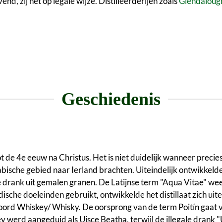
vend, zij het op legale wijze. Distilleerderijen zoals
Glendaloug
Geschiedenis
tot de 4e eeuw na Christus. Het is niet duidelijk wanneer precie
ische gebied naar Ierland brachten. Uiteindelijk ontwikkelde 
 drank uit gemalen granen. De Latijnse term "Aqua Vitae" wee
sche doeleinden gebruikt, ontwikkelde het distillaat zich uite
woord Whiskey/ Whisky. De oorsprong van de term Poitín gaat v
ey werd aangeduid als Uisce Beatha, terwijl de illegale drank 