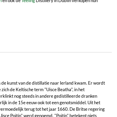
h
en ook de
Teeling
Distillery in Dublin verkopen hun
s de kunst van de distillatie naar Ierland kwam. Er wordt
zich de Keltische term "Uisce Beatha", in het
rklinkt nog steeds in andere gedistilleerde dranken
rlijk in de 15e eeuw ook tot een genotsmiddel. Uit het
ermoedelijk terug tot het jaar 1660. De Britse regering
"Uisce Poitín" werd genoemd. "Poitín" betekent niets