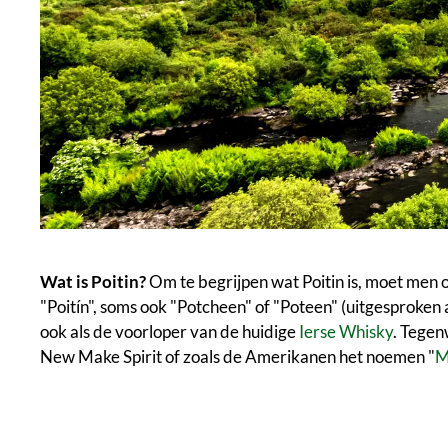
Wat is Poitin?
Om te begrijpen wat Poitin is, moet men o
"Poitín", soms ook "Potcheen" of "Poteen" (uitgesproken
ook als de voorloper van de huidige
Ierse Whisky
. Tegen
New Make Spirit of zoals de Amerikanen het noemen "
M