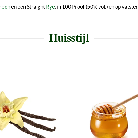
rbon
en een Straight
Rye
, in 100 Proof (50% vol.) en op vatste
Huisstijl