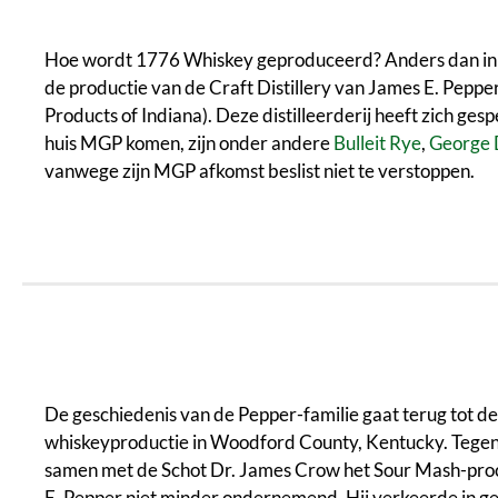
Hoe wordt 1776 Whiskey geproduceerd? Anders dan in Sch
de productie van de Craft Distillery van James E. Pepp
Products of Indiana). Deze distilleerderij heeft zich ge
huis MGP komen, zijn onder andere
Bulleit Rye
,
George 
vanwege zijn MGP afkomst beslist niet te verstoppen.
De geschiedenis van de Pepper-familie gaat terug tot de
whiskeyproductie in Woodford County, Kentucky. Tegen
samen met de Schot Dr. James Crow het Sour Mash-proce
E. Pepper niet minder ondernemend. Hij verkeerde in ge