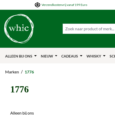
Verzendkostenvrij vanaf 199 Euro
ar de hoofdinhoud springen
Naar de zoekfunctie springen
Naar de hoofdnavigation springen
ALLEEN BIJ ONS
NIEUW
CADEAUS
WHISKY
SC
/
Marken
1776
1776
Alleen bij ons