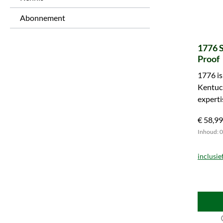
Abonnement
1776 
Proof
1776 is
Kentuck
experti
whiskey
€ 58,99
Inhoud: 0.
inclusie