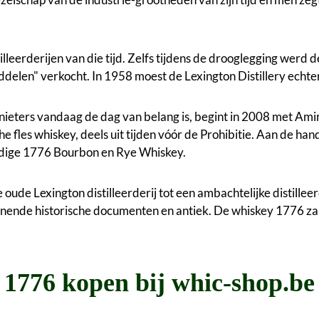
tilleerderijen van die tijd. Zelfs tijdens de drooglegging wer
elen" verkocht. In 1958 moest de Lexington Distillery echte
ieters vandaag de dag van belang is, begint in 2008 met Amir
 fles whiskey, deels uit tijden vóór de Prohibitie. Aan de han
dige 1776 Bourbon en Rye Whiskey.
e Lexington distilleerderij tot een ambachtelijke distilleerde
annende historische documenten en antiek. De whiskey 1776 z
1776 kopen bij whic-shop.be