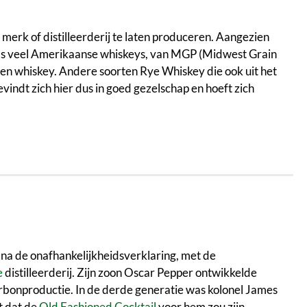
erk of distilleerderij te laten produceren. Aangezien
 als veel Amerikaanse whiskeys, van MGP (Midwest Grain
ijlen whiskey. Andere soorten Rye Whiskey die ook uit het
indt zich hier dus in goed gezelschap en hoeft zich
t na de onafhankelijkheidsverklaring, met de
e
distilleerderij. Zijn zoon Oscar Pepper ontwikkelde
bonproductie. In de derde generatie was kolonel James
t dat de
Old Fashioned Cocktail
voor hem zou zijn