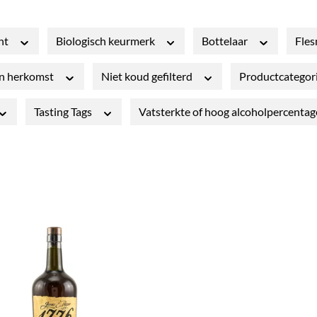
nt
Biologisch keurmerk
Bottelaar
Fle
an herkomst
Niet koud gefilterd
Productcategor
Tasting Tags
Vatsterkte of hoog alcoholpercenta