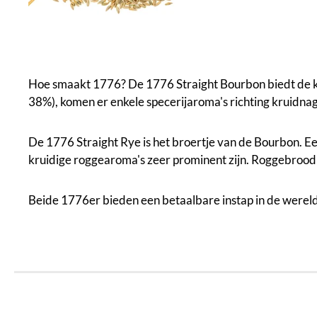
Hoe smaakt 1776? De 1776 Straight Bourbon biedt de kl
38%), komen er enkele specerijaroma's richting kruidnage
De 1776 Straight Rye is het broertje van de Bourbon. 
kruidige roggearoma's zeer prominent zijn. Roggebrood
Beide 1776er bieden een betaalbare instap in de werel