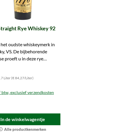
Straight Rye Whiskey 92
 het oudste whiskeymerk in
y, VS. De bijbehorende
se proeft u in deze rye
. Mis hem niet!
7 Liter (€ 84,27/Liter)
f btw, exclusief verzendkosten
In de winkelwagentje
Alle productkenmerken