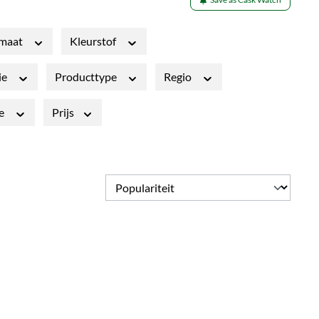
smaat
Kleurstof
ie
Producttype
Regio
ge
Prijs