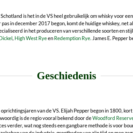
otland is het in de VS heel gebruikelijk om whisky voor een m
er pas in december 2017 begon, komt de huidige whiskey, net
specialiseerd in het produceren van verschillende soorten en st
Dickel
,
High West Rye
en
Redemption Rye.
James E. Pepper bev
Geschiedenis
 oprichtingsjaren van de VS. Elijah Pepper begon in 1800, kor
woordig is de regio vooral bekend door de
Woodford Reserv
s verder, wat nog steeds een gangbare methode is voor bour
zelschap van de industrie-grootheden van zijn tijd en men zeg