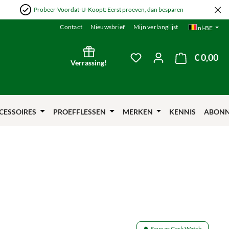
Probeer-Voordat-U-Koopt: Eerst proeven, dan besparen
Contact
Nieuwsbrief
Mijn verlanglijst
nl-BE
€ 0,00
De 
Je hebt 0 items op je verl
Verrassing!
CESSOIRES
PROEFFLESSEN
MERKEN
KENNIS
ABON
Save as Cask Watch