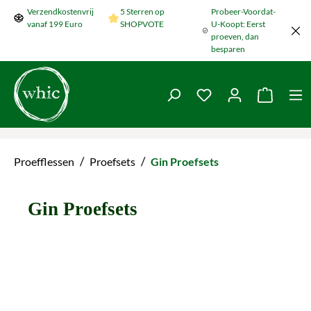
Verzendkostenvrij
5 Sterren op
Probeer-Voordat-
Naar de hoofdinhoud springen
vanaf 199 Euro
SHOPVOTE
U-Koopt: Eerst
proeven, dan
besparen
Je hebt 0 items op je
De wink
/
/
Proefflessen
Proefsets
Gin Proefsets
Gin Proefsets