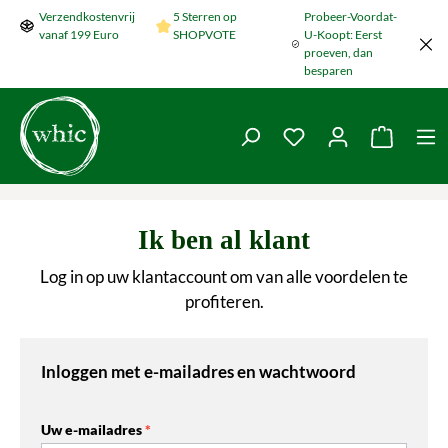
Verzendkostenvrij
5 Sterren op
Probeer-Voordat-
Naar de hoofdinhoud springen
vanaf 199 Euro
SHOPVOTE
U-Koopt: Eerst
proeven, dan
besparen
Je hebt 0 items op je
De wink
Ik ben al klant
Log in op uw klantaccount om van alle voordelen te
profiteren.
Inloggen met e-mailadres en wachtwoord
Uw e-mailadres
*