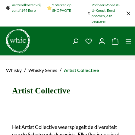
Verzendkostenvrij
5 Sterren op
Probeer-Voordat-
Naar de hoofdinhoud springen
vanaf 199 Euro
SHOPVOTE
U-Koopt: Eerst
proeven, dan
besparen
Je hebt 0 items op je
De wink
/
/
Whisky
Whisky Series
Artist Collective
Artist Collective
Het Artist Collective weerspiegelt de diversiteit
van de Schotse whiskyregio's. Elke fles is versierd