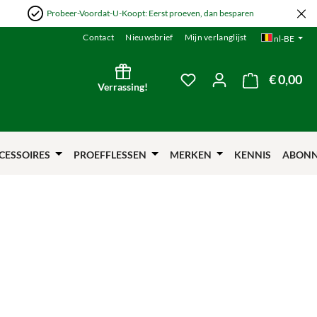
Probeer-Voordat-U-Koopt: Eerst proeven, dan besparen
Contact
Nieuwsbrief
Mijn verlanglijst
nl-BE
€ 0,00
De 
Je hebt 0 items op je verl
Verrassing!
CESSOIRES
PROEFFLESSEN
MERKEN
KENNIS
ABON