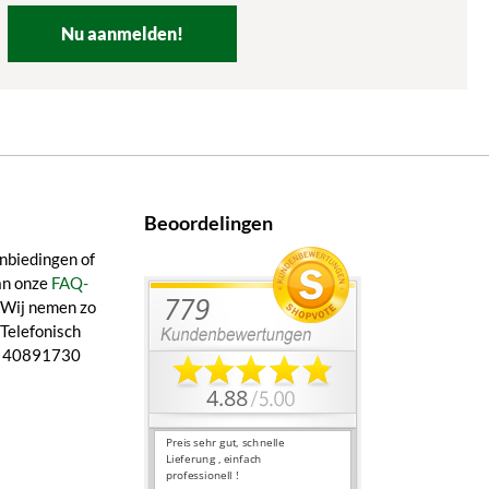
Nu aanmelden!
Beoordelingen
nbiedingen of
an onze
FAQ-
. Wij nemen zo
 Telefonisch
21 40891730