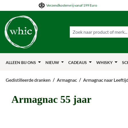
Verzendkostenvrij vanaf 199 Euro
ar de hoofdinhoud springen
Naar de zoekfunctie springen
Naar de hoofdnavigation springen
ALLEEN BIJ ONS
NIEUW
CADEAUS
WHISKY
SC
/
/
Gedistilleerde dranken
Armagnac
Armagnac naar Leeftij
Armagnac 55 jaar