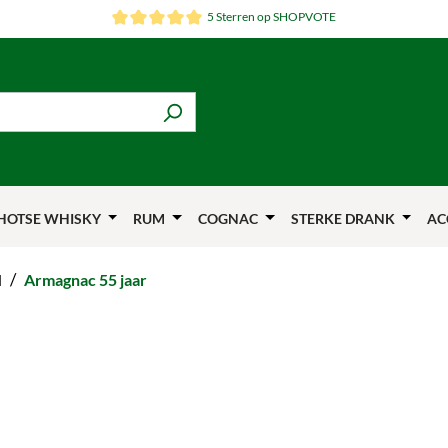
5 Sterren op SHOPVOTE
HOTSE WHISKY
RUM
COGNAC
STERKE DRANK
AC
/
d
Armagnac 55 jaar