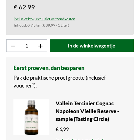
€ 62,99
inclusief btw, exclusief verzendkosten
Inhoud:
0.7 Liter
(€ 89,99 / 1 Liter)
Product aantal: Voer de gewenste waarde in o
In de winkelwagentje
Eerst proeven, dan besparen
Pak de praktische proefgrootte (inclusief
voucher¹).
Vallein Tercinier Cognac
Napoleon Vieille Reserve -
sample (Tasting Circle)
€ 6,99