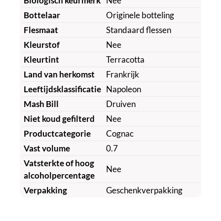
Biologisch keurmerk
Nee
Bottelaar
Originele botteling
Flesmaat
Standaard flessen
Kleurstof
Nee
Kleurtint
Terracotta
Land van herkomst
Frankrijk
Leeftijdsklassificatie
Napoleon
Mash Bill
Druiven
Niet koud gefilterd
Nee
Productcategorie
Cognac
Vast volume
0.7
Vatsterkte of hoog
Nee
alcoholpercentage
Verpakking
Geschenkverpakking