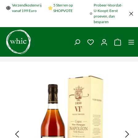
Verzendkostenvrij
5 Sterren op
Probeer-Voordat-
Naar de hoofdinhoud springen
vanaf 199 Euro
SHOPVOTE
U-Koopt: Eerst
proeven, dan
besparen
Je hebt 0 items op je
De wink
Galerij overslaan