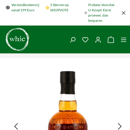
Verzendkostenvrij
5 Sterren op
Probeer-Voordat-
Naar de hoofdinhoud springen
vanaf 199 Euro
SHOPVOTE
U-Koopt: Eerst
proeven, dan
besparen
Je hebt 0 items op je
De wink
Galerij overslaan