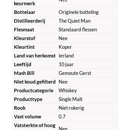
keurmerk
Bottelaar
Originele botteling
Distilleerderij
The Quiet Man
Flesmaat
Standaard flessen
Kleurstof
Nee
Kleurtint
Koper
Land van herkomst
Ierland
Leeftijd
10 jaar
Mash Bill
Gemoute Gerst
Niet koud gefilterd
Nee
Productcategorie
Whiskey
Producttype
Single Malt
Rook
Niet rokerig
Vast volume
0.7
Vatsterkte of hoog
Nee