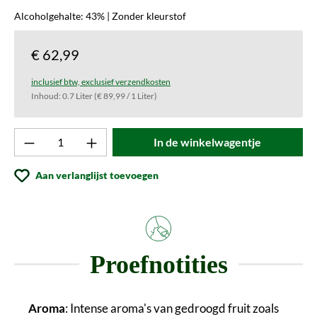
Alcoholgehalte: 43% | Zonder kleurstof
€ 62,99
inclusief btw, exclusief verzendkosten
Inhoud:
0.7 Liter
(€ 89,99 / 1 Liter)
Product aantal: Voer de gewenste waarde in o
In de winkelwagentje
Aan verlanglijst toevoegen
Proefnotities
Aroma
: Intense aroma's van gedroogd fruit zoals