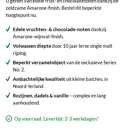
U geniet van edele fruit- en chocoladetonen dankzij de
zeldzame Amarone-finish. Bestel dit beperkte
hoogtepunt nu.
Edele vruchten- & chocolade-noten
dankzij
Amarone-wijnvat-finish.
Volwassen diepte
door 10 jaar Ierse single malt
rijping.
Beperkt verzamelobject
van de exclusieve Series
No. 2.
Ambachtelijke kwaliteit
uit kleine batches, in
Noord-Ierland.
Rozijnen, dadels & vanille
– complex en lang
aanhoudend.
Op voorraad. Levertijd: 2-3 werkdagen.*