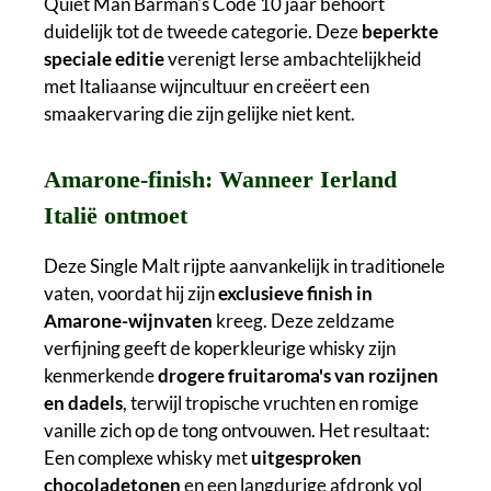
Quiet Man Barman's Code 10 jaar behoort
duidelijk tot de tweede categorie. Deze
beperkte
speciale editie
verenigt Ierse ambachtelijkheid
met Italiaanse wijncultuur en creëert een
smaakervaring die zijn gelijke niet kent.
Amarone-finish: Wanneer Ierland
Italië ontmoet
Deze Single Malt rijpte aanvankelijk in traditionele
vaten, voordat hij zijn
exclusieve finish in
Amarone-wijnvaten
kreeg. Deze zeldzame
verfijning geeft de koperkleurige whisky zijn
kenmerkende
drogere fruitaroma's van rozijnen
en dadels
, terwijl tropische vruchten en romige
vanille zich op de tong ontvouwen. Het resultaat:
Een complexe whisky met
uitgesproken
chocoladetonen
en een langdurige afdronk vol