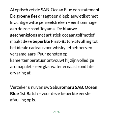
Al optisch zet de SAB. Ocean Blue een statement.
De
groene fles
draagt een diepblauw etiket met
krachtige witte penseelstreken – een hommage
aan de zee rond Toyama. De
blauwe
geschenkdoos
met artistiek oceaangolfmotief
maakt deze
beperkte First-Batch-afvulling
tot
het ideale cadeau voor whiskyliefhebbers en
verzamelaars. Puur genoten op
kamertemperatuur ontvouwt hij zijn volledige
aromapalet – een glas water ernaast rondt de
ervaring af.
Verzeker u nu van uw
Saburomaru SAB. Ocean
Blue 1st Batch
– voor deze beperkte eerste
afvulling op is.