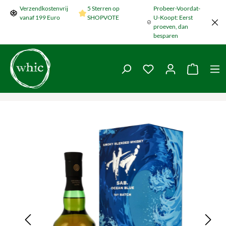
Verzendkostenvrij
5 Sterren op
Probeer-Voordat-
Naar de hoofdinhoud springen
vanaf 199 Euro
SHOPVOTE
U-Koopt: Eerst
proeven, dan
besparen
Je hebt 0 items op je
De wink
Galerij overslaan