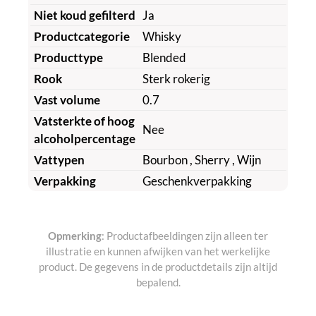
Niet koud gefilterd
Ja
Productcategorie
Whisky
Producttype
Blended
Rook
Sterk rokerig
Vast volume
0.7
Vatsterkte of hoog
Nee
alcoholpercentage
Vattypen
Bourbon
, Sherry
, Wijn
Verpakking
Geschenkverpakking
Opmerking
: Productafbeeldingen zijn alleen ter
illustratie en kunnen afwijken van het werkelijke
product. De gegevens in de productdetails zijn altijd
bepalend.