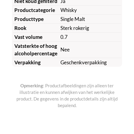
Niet koud gefilterd
Ja
Productcategorie
Whisky
Producttype
Single Malt
Rook
Sterk rokerig
Vast volume
0.7
Vatsterkte of hoog
Nee
alcoholpercentage
Verpakking
Geschenkverpakking
Opmerking
: Productafbeeldingen zijn alleen ter
illustratie en kunnen afwijken van het werkelijke
product. De gegevens in de productdetails zijn altijd
bepalend.