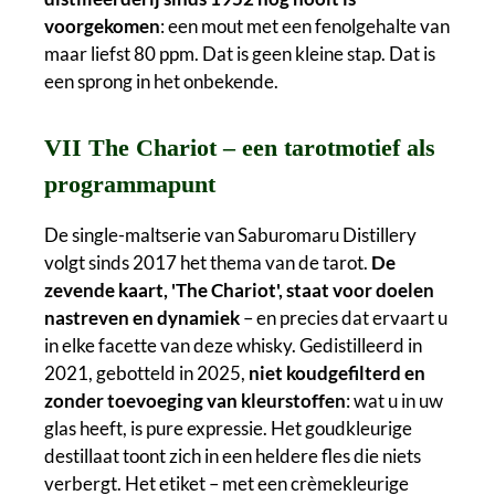
voorgekomen
: een mout met een fenolgehalte van
maar liefst 80 ppm. Dat is geen kleine stap. Dat is
een sprong in het onbekende.
VII The Chariot – een tarotmotief als
programmapunt
De single-maltserie van Saburomaru Distillery
volgt sinds 2017 het thema van de tarot.
De
zevende kaart, 'The Chariot', staat voor doelen
nastreven en dynamiek
– en precies dat ervaart u
in elke facette van deze whisky. Gedistilleerd in
2021, gebotteld in 2025,
niet koudgefilterd en
zonder toevoeging van kleurstoffen
: wat u in uw
glas heeft, is pure expressie. Het goudkleurige
destillaat toont zich in een heldere fles die niets
verbergt. Het etiket – met een crèmekleurige