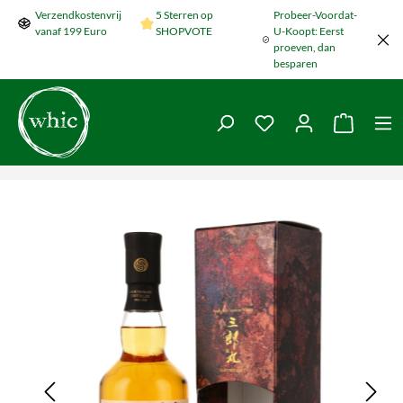
Verzendkostenvrij
5 Sterren op
Probeer-Voordat-
Naar de hoofdinhoud springen
vanaf 199 Euro
SHOPVOTE
U-Koopt: Eerst
proeven, dan
besparen
Je hebt 0 items op je
De wink
Galerij overslaan