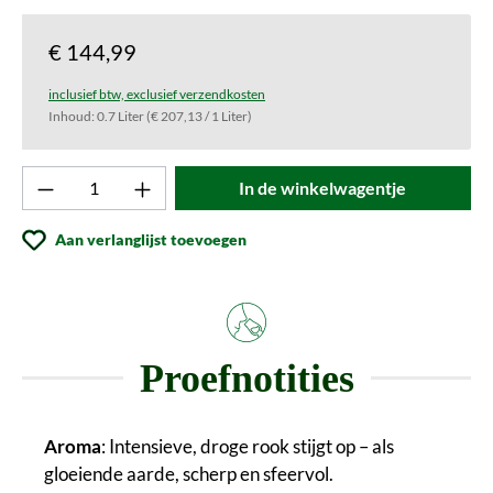
€ 144,99
inclusief btw, exclusief verzendkosten
Inhoud:
0.7 Liter
(€ 207,13 / 1 Liter)
Product aantal: Voer de gewenste waarde in o
In de winkelwagentje
Aan verlanglijst toevoegen
Proefnotities
Aroma
: Intensieve, droge rook stijgt op – als
gloeiende aarde, scherp en sfeervol.