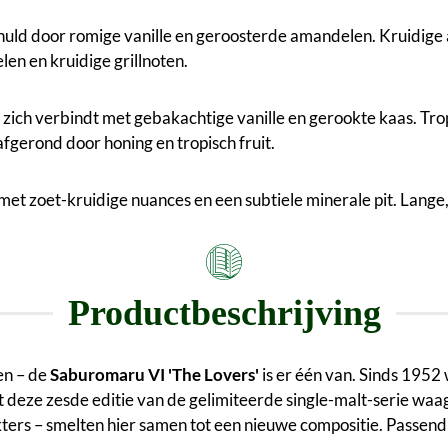
omhuld door romige vanille en geroosterde amandelen. Kruidige
en en kruidige grillnoten.
zich verbindt met gebakachtige vanille en gerookte kaas. Tropi
fgerond door honing en tropisch fruit.
met zoet-kruidige nuances en een subtiele minerale pit. Lange
Productbeschrijving
en – de
Saburomaru VI 'The Lovers'
is er één van. Sinds 1952
t deze zesde editie van de gelimiteerde single-malt-serie waag
ters – smelten hier samen tot een nieuwe compositie. Passend b