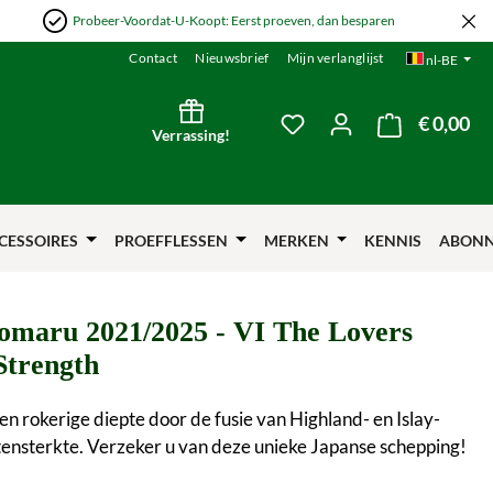
Probeer-Voordat-U-Koopt: Eerst proeven, dan besparen
Contact
Nieuwsbrief
Mijn verlanglijst
nl-BE
€ 0,00
De 
Je hebt 0 items op je verl
Verrassing!
CESSOIRES
PROEFFLESSEN
MERKEN
KENNIS
ABON
omaru 2021/2025 - VI The Lovers
Strength
n rokerige diepte door de fusie van Highland- en Islay-
atensterkte. Verzeker u van deze unieke Japanse schepping!