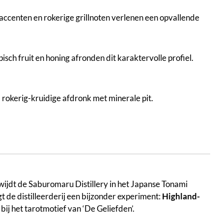
 accenten en rokerige grillnoten verlenen een opvallende
sch fruit en honing afronden dit karaktervolle profiel.
, rokerig-kruidige afdronk met minerale pit.
 wijdt de Saburomaru Distillery in het Japanse Tonami
t de distilleerderij een bijzonder experiment:
Highland-
ij het tarotmotief van ‘De Geliefden’.