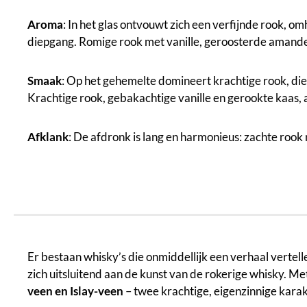
Aroma
: In het glas ontvouwt zich een verfijnde rook, 
diepgang. Romige rook met vanille, geroosterde amandel
Smaak
: Op het gehemelte domineert krachtige rook, die 
Krachtige rook, gebakachtige vanille en gerookte kaas, a
Afklank
: De afdronk is lang en harmonieus: zachte rook 
Er bestaan whisky’s die onmiddellijk een verhaal vertell
zich uitsluitend aan de kunst van de rokerige whisky. Me
veen en Islay-veen
– twee krachtige, eigenzinnige karak