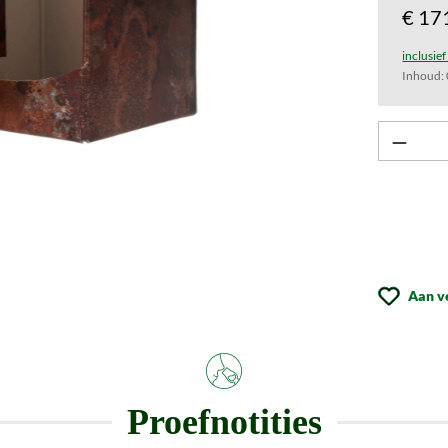
€ 17
inclusie
Inhoud:
Aan v
Proefnotities