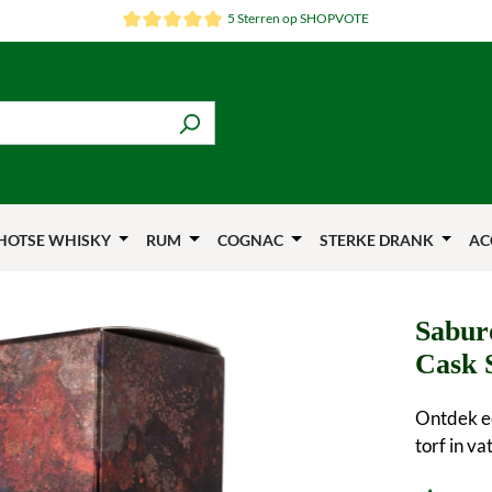
5 Sterren op SHOPVOTE
HOTSE WHISKY
RUM
COGNAC
STERKE DRANK
AC
Sabur
Cask 
Ontdek ee
torf in v