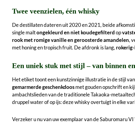
Twee veenzielen, één whisky
De destillaten dateren uit 2020 en 2021, beide afkomst
single malt
ongekleurd en niet koudegefilterd
op
vatst
rook met romige vanille en geroosterde amandelen
, 
met honing en tropisch fruit. De afdronk is lang,
rokerig-
Een uniek stuk met stijl – van binnen e
Het etiket toont een kunstzinnige illustratie in de stijl 
gemarmerde geschenkdoos
met gouden opschrift en kij
ambachtslieden van de traditionele Takaoka-metaaltech
druppel water of op ijs: deze whisky overtuigt in elke var
Verzeker u nu van uw exemplaar van de Saburomaru VI 'Th