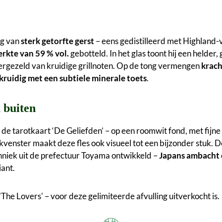
ig van
sterk getorfte gerst
– eens gedistilleerd met Highland-
erkte van 59 % vol.
gebotteld. In het glas toont hij een helde
vergezeld van kruidige grillnoten. Op de tong vermengen
krach
kruidig met een subtiele minerale toets
.
n buiten
van de tarotkaart ‘De Geliefden’ – op een roomwit fond, met fijn
kvenster maakt deze fles ook visueel tot een bijzonder stuk.
niek uit de prefectuur Toyama ontwikkeld –
Japans ambacht
iant.
e Lovers' – voor deze gelimiteerde afvulling uitverkocht is.