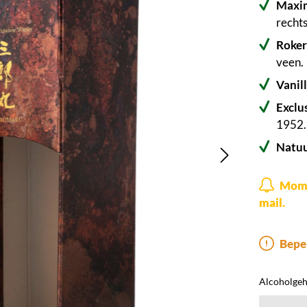
Maxim
rechts
Roker
veen.
Vanil
Exclu
1952.
Natuu
Momen
mail.
Beper
Alcoholgeha