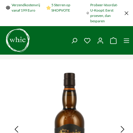
Verzendkostenvrij
5 Sterren op
Probeer-Voordat-
Naar de hoofdinhoud springen
vanaf 199 Euro
SHOPVOTE
U-Koopt: Eerst
proeven, dan
besparen
Je hebt 0 items op je
De wink
Galerij overslaan