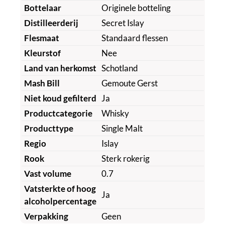
Bottelaar
Originele botteling
Distilleerderij
Secret Islay
Flesmaat
Standaard flessen
Kleurstof
Nee
Land van herkomst
Schotland
Mash Bill
Gemoute Gerst
Niet koud gefilterd
Ja
Productcategorie
Whisky
Producttype
Single Malt
Regio
Islay
Rook
Sterk rokerig
Vast volume
0.7
Vatsterkte of hoog
Ja
alcoholpercentage
Verpakking
Geen