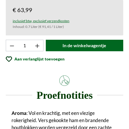
€ 63,99
inclusief btw, exclusief verzendkosten
Inhoud:
0.7 Liter
(€ 91,41 / 1 Liter)
Product aantal: Voer de gewenste waarde in o
In de winkelwagentje
Aan verlanglijst toevoegen
Proefnotities
Aroma
: Vol en krachtig, met een vlezige
rokerigheid. Vers gekookte ham en brandende
houtblokken worden vergezeld door een zachte