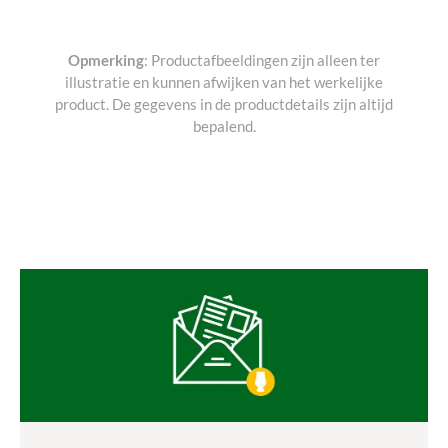
Opmerking
: Productafbeeldingen zijn alleen ter
illustratie en kunnen afwijken van het werkelijke
product. De gegevens in de productdetails zijn altijd
bepalend.