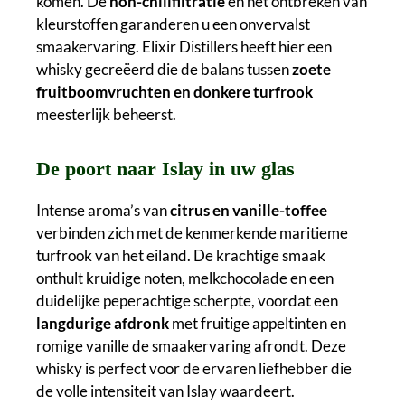
komen. De
non-chillfiltratie
en het ontbreken van
kleurstoffen garanderen u een onvervalst
smaakervaring. Elixir Distillers heeft hier een
whisky gecreëerd die de balans tussen
zoete
fruitboomvruchten en donkere turfrook
meesterlijk beheerst.
De poort naar Islay in uw glas
Intense aroma’s van
citrus en vanille-toffee
verbinden zich met de kenmerkende maritieme
turfrook van het eiland. De krachtige smaak
onthult kruidige noten, melkchocolade en een
duidelijke peperachtige scherpte, voordat een
langdurige afdronk
met fruitige appeltinten en
romige vanille de smaakervaring afrondt. Deze
whisky is perfect voor de ervaren liefhebber die
de volle intensiteit van Islay waardeert.