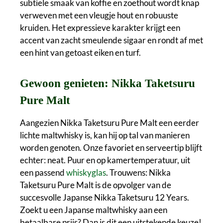
subtiele smaak van koffie en zoethout wordt knap
verweven met een vleugje hout en robuuste
kruiden. Het expressieve karakter krijgt een
accent van zacht smeulende sigaar en rondt af met
een hint van getoast eiken en turf.
Gewoon genieten: Nikka Taketsuru
Pure Malt
Aangezien Nikka Taketsuru Pure Malt een eerder
lichte maltwhisky is, kan hij op tal van manieren
worden genoten. Onze favoriet en serveertip blijft
echter: neat. Puur en op kamertemperatuur, uit
een passend
whiskyglas
. Trouwens: Nikka
Taketsuru Pure Malt is de opvolger van de
succesvolle Japanse Nikka Taketsuru 12 Years.
Zoekt u een Japanse maltwhisky aan een
betaalbare prijs? Dan is dit een uitstekende keuze!