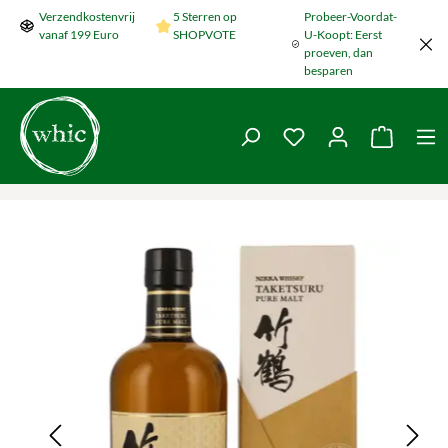
Verzendkostenvrij
5 Sterren op
Probeer-Voordat-
Naar de hoofdinhoud springen
vanaf 199 Euro
SHOPVOTE
U-Koopt: Eerst
proeven, dan
besparen
Je hebt 0 items op je
De wink
Galerij overslaan