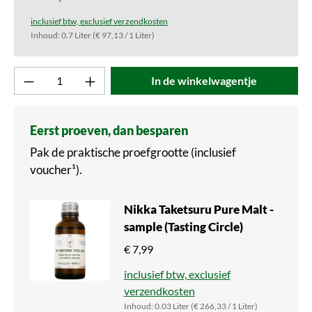
inclusief btw, exclusief verzendkosten
Inhoud:
0.7 Liter
(€ 97,13 / 1 Liter)
Product aantal: Voer de gewenste waarde in o
In de winkelwagentje
Eerst proeven, dan besparen
Pak de praktische proefgrootte (inclusief
voucher¹).
Nikka Taketsuru Pure Malt -
sample (Tasting Circle)
€ 7,99
inclusief btw, exclusief
verzendkosten
Inhoud:
0.03 Liter
(€ 266,33 / 1 Liter)