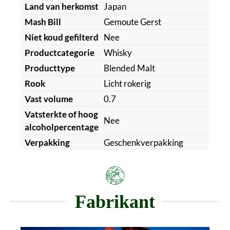
Land van herkomst
Japan
Mash Bill
Gemoute Gerst
Niet koud gefilterd
Nee
Productcategorie
Whisky
Producttype
Blended Malt
Rook
Licht rokerig
Vast volume
0.7
Vatsterkte of hoog
Nee
alcoholpercentage
Verpakking
Geschenkverpakking
Fabrikant