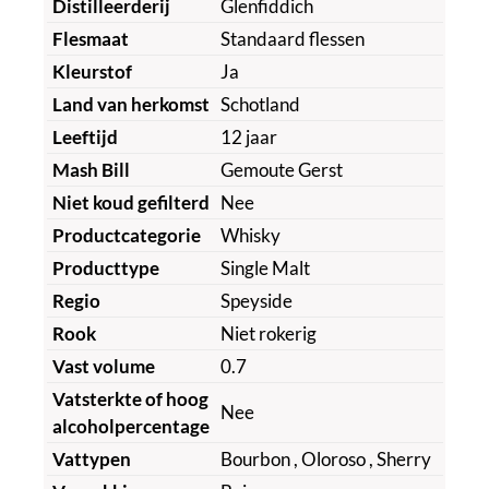
Distilleerderij
Glenfiddich
Flesmaat
Standaard flessen
Kleurstof
Ja
Land van herkomst
Schotland
Leeftijd
12 jaar
Mash Bill
Gemoute Gerst
Niet koud gefilterd
Nee
Productcategorie
Whisky
Producttype
Single Malt
Regio
Speyside
Rook
Niet rokerig
Vast volume
0.7
Vatsterkte of hoog
Nee
alcoholpercentage
Vattypen
Bourbon
, Oloroso
, Sherry