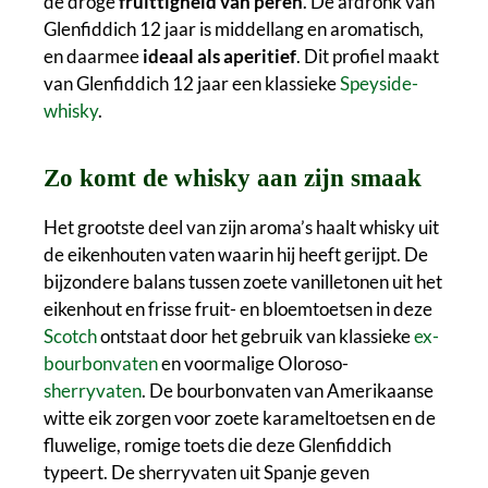
de droge
fruittigheid van peren
. De afdronk van
Glenfiddich 12 jaar is middellang en aromatisch,
en daarmee
ideaal als aperitief
. Dit profiel maakt
van Glenfiddich 12 jaar een klassieke
Speyside-
whisky
.
Zo komt de whisky aan zijn smaak
Het grootste deel van zijn aroma’s haalt whisky uit
de eikenhouten vaten waarin hij heeft gerijpt. De
bijzondere balans tussen zoete vanilletonen uit het
eikenhout en frisse fruit- en bloemtoetsen in deze
Scotch
ontstaat door het gebruik van klassieke
ex-
bourbonvaten
en voormalige Oloroso-
sherryvaten
. De bourbonvaten van Amerikaanse
witte eik zorgen voor zoete karameltoetsen en de
fluwelige, romige toets die deze Glenfiddich
typeert. De sherryvaten uit Spanje geven